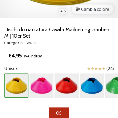
brand
ambassador
Cambia colore
Weplayvolleyball
Sei
un
Dischi di marcatura Cawila Markierungshauben
fanatico
M | 10er Set
della
Categoria:
Cawila
pallavolo
come
€4,95
noi?
IVA inclusa
Unisciti
a
Recensioni
Unisex
(24)
noi
come
marchio
Ambassador.
11. 8. 2022
OS
•