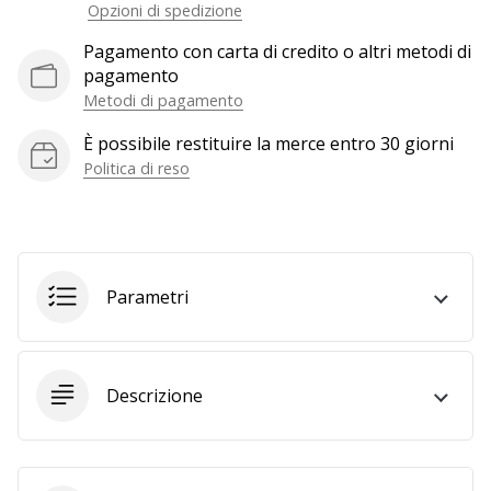
Opzioni di spedizione
generino
profitto.
Pagamento con carta di credito o altri metodi di
Unisciti
pagamento
al…
Metodi di pagamento
È possibile restituire la merce entro 30 giorni
Politica di reso
Mostra
tutti gli
articoli
Parametri
Descrizione