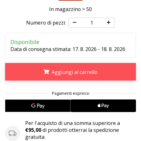
Tempo di lettura: 2 min.
In magazzino > 50
Weplayvolleyball
affiliate
Numero di pezzi:
program
Hai
Disponibile
il
Data di consegna stimata:
17. 8. 2026 - 18. 8. 2026
tuo
sito
personale,
blog,
Aggiungi al carrello
gestisci
una
.
.
.
pagina
Facebook
o
un
forum
Per l'acquisto di una somma superiore a
online?
€95,00
di prodotti otterrai la spedizione
Fa’
gratuita.
che