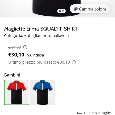
brand
ambassador
Cambia colore
Weplayvolleyball
Sei
un
Magliette Erima SQUAD T-SHIRT
fanatico
Categoria:
Abbigliamento pallavolo
della
pallavolo
€44,99
come
€30,10
noi?
IVA inclusa
Unisciti
Ultimo prezzo più basso:
€30,10
a
noi
Bambini
come
marchio
Ambassador.
11. 8. 2022
•
Guida alle taglie