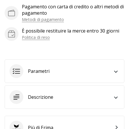
generino
Pagamento con carta di credito o altri metodi di
profitto.
pagamento
Unisciti
Metodi di pagamento
al…
È possibile restituire la merce entro 30 giorni
Politica di reso
Mostra
tutti gli
articoli
Parametri
Descrizione
Più di Erima