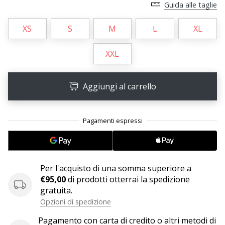
Tempo di lettura: 2 min.
Guida alle taglie
Weplayvolleyball
XS
S
M
L
XL
affiliate
program
XXL
Hai
il
tuo
Aggiungi al carrello
sito
personale,
blog,
gestisci
una
pagina
Facebook
Per l'acquisto di una somma superiore a
o
€95,00
di prodotti otterrai la spedizione
un
gratuita.
forum
Opzioni di spedizione
online?
Fa’
Pagamento con carta di credito o altri metodi di
che