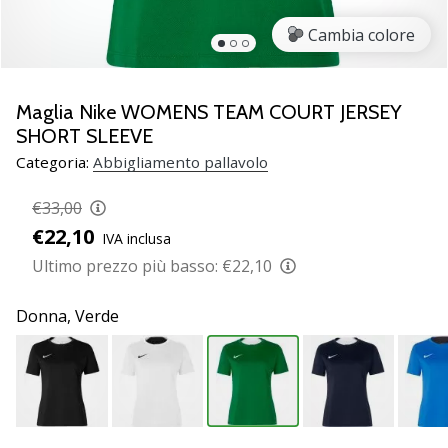
brand
ambassador
Cambia colore
Weplayvolleyball
Sei
un
Maglia Nike WOMENS TEAM COURT JERSEY
fanatico
SHORT SLEEVE
della
Categoria:
Abbigliamento pallavolo
pallavolo
come
€33,00
noi?
€22,10
Unisciti
IVA inclusa
a
Ultimo prezzo più basso:
€22,10
noi
come
Donna,
Verde
marchio
Ambassador.
11. 8. 2022
•