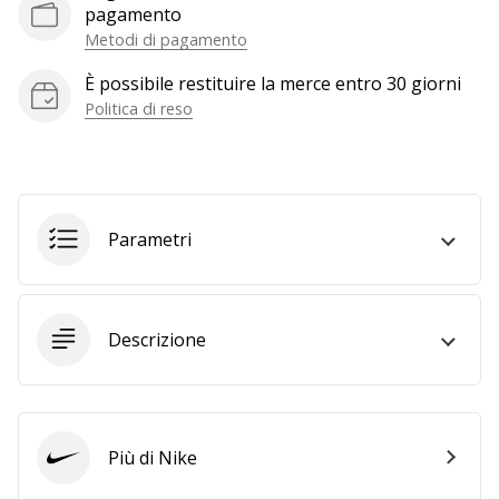
pagamento
generino
Metodi di pagamento
profitto.
Unisciti
È possibile restituire la merce entro 30 giorni
al…
Politica di reso
Mostra
tutti gli
Parametri
articoli
Descrizione
Più di Nike
Nike