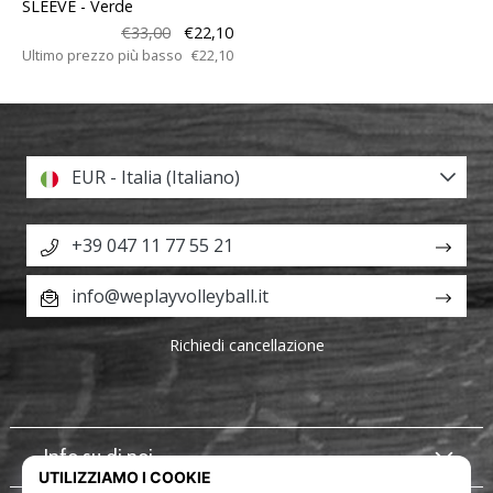
SLEEVE
- Verde
€33,00
€22,10
Ultimo prezzo più basso
€22,10
EUR - Italia (Italiano)
+39 047 11 77 55 21
info@weplayvolleyball.it
Richiedi cancellazione
Info su di noi