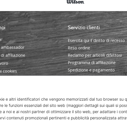
noi
Servizio clienti
i
Esercita qui il diritto di recesso
 ambassador
Reso ordine
i affiliazione
Reclamo per articoli difettosi
Programma di affiliazione
avoro
Spedizione e pagamento
i cookies
Trova la taglia giusta
ndizioni
Contatto
FAQ - Domande frequenti
Informativa sulla privacy
Programma ambasciatori