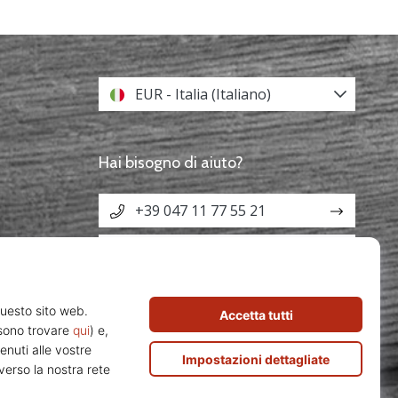
EUR - Italia (Italiano)
Hai bisogno di aiuto?
+39 047 11 77 55 21
info@weplayvolleyball.it