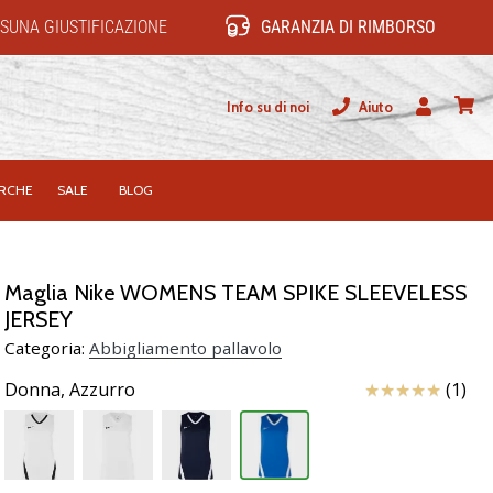
SUNA GIUSTIFICAZIONE
GARANZIA DI RIMBORSO
Info su di noi
Aiuto
Utente
carrel
RCHE
SALE
BLOG
Maglia Nike WOMENS TEAM SPIKE SLEEVELESS
JERSEY
Categoria:
Abbigliamento pallavolo
Recensioni
Donna,
Azzurro
(1)