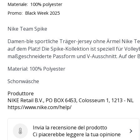
Materiale:
100% polyester
Promo:
Black Week 2025
Nike Team Spike
Damen-ble sportliche Träger-jersey ohne Ärmel Nike Team
auf dem Platz! Die Spike-Kollektion ist speziell für Volle
maßgeschneiderte Passform und V-Ausschnitt. Auf der B
Material: 100% Polyester
Schonwäsche
Produttore
NIKE Retail B.V.
, PO BOX 6453, Colosseum 1, 1213 - NL
https://www.nike.com/help/
Invia la recensione del prodotto
Invia la recensione del prodotto
Ci piacerebbe leggere la tua opinione