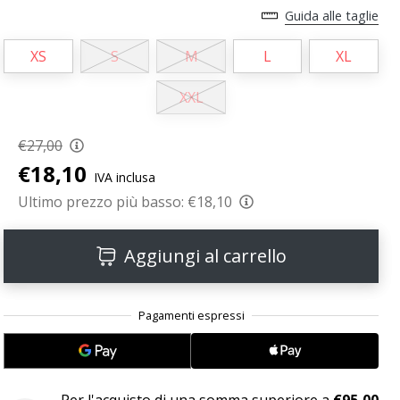
Guida alle taglie
XS
S
M
L
XL
XXL
€27,00
€18,10
IVA inclusa
Ultimo prezzo più basso:
€18,10
Aggiungi al carrello