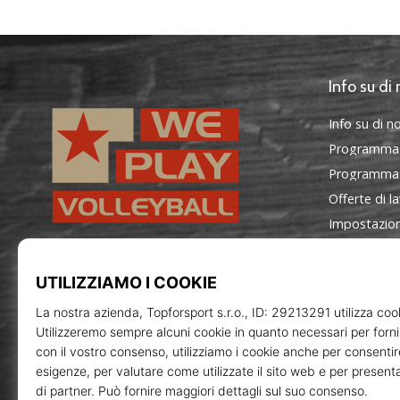
Info su di 
Info su di no
Programma
Programma d
Offerte di l
Impostazion
Termini e co
WePlayVolleyball.it