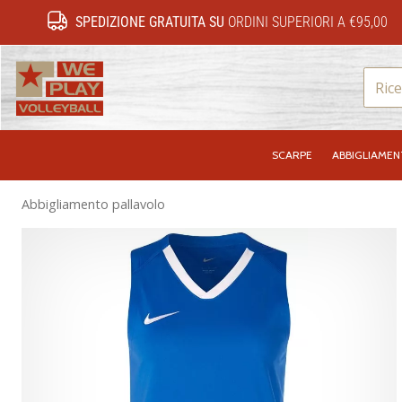
SPEDIZIONE GRATUITA SU
ORDINI SUPERIORI A €95,00
WePlayVolleyball.it
SCARPE
ABBIGLIAME
Abbigliamento pallavolo