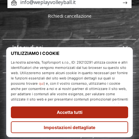
info@weplayvolleyball.it
Richiedi cancellazione
Info su di noi
Servizio clienti
WePlayVolleyball.it
Topforsport s. r. o., Dukelská třída 1666/106, Brno, 614 00
codice fiscale: CZ29213291
© 2010 – 2026
WePlayVolleyball.it