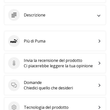
Tempo di lettura: 2 min.
Weplayvolleyball
affiliate
Descrizione
program
Hai
il
tuo
Più di Puma
Puma
sito
personale,
blog,
Invia la recensione del prodotto
gestisci
Invia la recensione del prodotto
Ci piacerebbe leggere la tua opinione
una
pagina
Facebook
Domande
o
Domande
Chiedici quello che desideri
un
forum
online?
Fa’
Tecnologia del prodotto
Tecnologia del prodotto
che