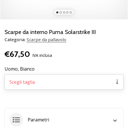
brand
ambassador
Weplayvolleyball
Sei
un
Scarpe da interno Puma Solarstrike III
fanatico
Categoria:
Scarpe da pallavolo
della
pallavolo
€67,50
come
IVA inclusa
noi?
Unisciti
Uomo,
Bianco
a
noi
Scegli taglia
come
marchio
Ambassador.
11. 8. 2022
Parametri
•