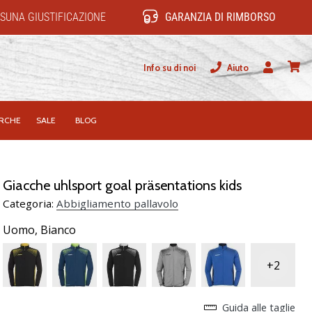
SUNA GIUSTIFICAZIONE
GARANZIA DI RIMBORSO
Info su di noi
Aiuto
Utente
carrel
RCHE
SALE
BLOG
Giacche uhlsport goal präsentations kids
Categoria:
Abbigliamento pallavolo
Uomo,
Bianco
+2
Guida alle taglie