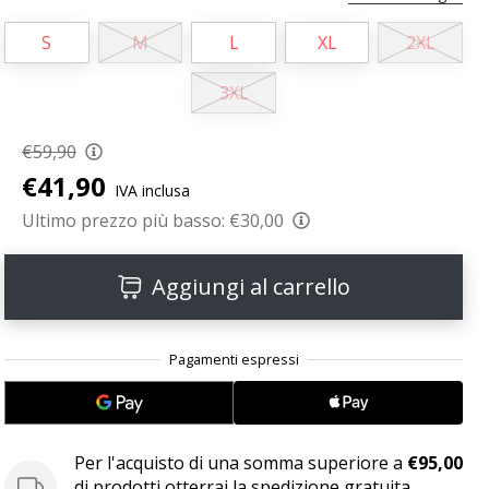
S
M
L
XL
2XL
3XL
€59,90
€41,90
IVA inclusa
Ultimo prezzo più basso:
€30,00
Aggiungi al carrello
Per l'acquisto di una somma superiore a
€95,00
di prodotti otterrai la spedizione gratuita.