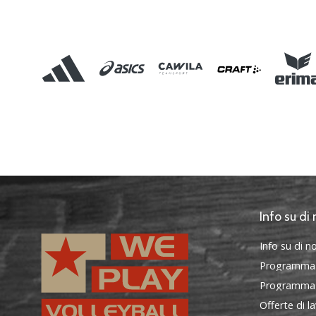
Info su di 
Info su di no
Programma
Programma d
Offerte di l