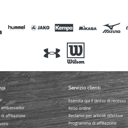
S L XL
noi
Servizio clienti
i
Esercita qui il diritto di recesso
 ambassador
Reso ordine
i affiliazione
Reclamo per articoli difettosi
Programma di affiliazione
avoro