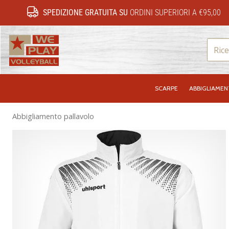
SPEDIZIONE GRATUITA SU
ORDINI SUPERIORI A €95,00
WePlayVolleyball.it
SCARPE
ABBIGLIAME
Abbigliamento pallavolo