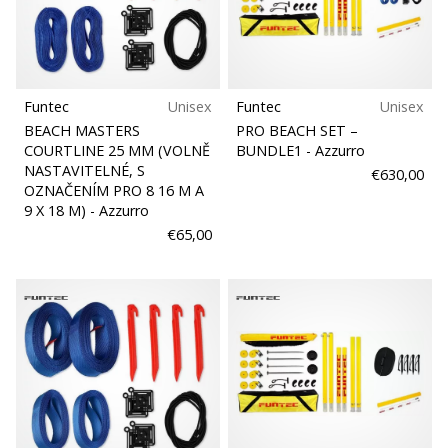
Funtec
Unisex
Funtec
Unisex
BEACH MASTERS
PRO BEACH SET –
COURTLINE 25 MM (VOLNĚ
BUNDLE1
- Azzurro
NASTAVITELNÉ, S
€630,00
OZNAČENÍM PRO 8 16 M A
9 X 18 M)
- Azzurro
€65,00