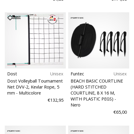
generino
profitto.
Unisciti
al…
Mostra
tutti gli
articoli
Dost
Unisex
Funtec
Unisex
Dost Volleyball Tournament
BEACH BASIC COURTLINE
Net DVV-2, Kevlar Rope, 5
(HARD STITCHED
mm
- Multicolore
COURTLINE, 8 X 16 M,
WITH PLASTIC PEGS)
-
€132,95
Nero
€65,00