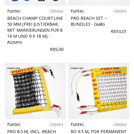
Funtec
Unisex
Funtec
Unisex
BEACH CHAMP COURTLINE
PRO BEACH SET –
50 MM (FREI JUSTIERBAR,
BUNDLE3
- Giallo
MIT MARKIERUNGEN FÜR 8
€610,01
16 M UND 9 X 18 M)
-
Azzurro
€85,00
Funtec
Unisex
Funtec
Unisex
PRO 8.5 M, INCL. BEACH
RO 9.5 M, FOR PERMANENT