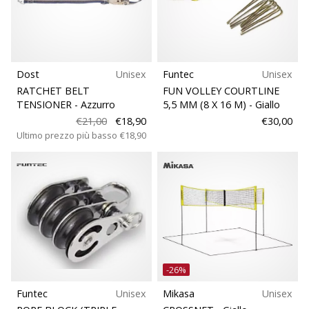
brand
Taglie
ambassador
Weplayvolleyball
Teamsales
Sei
un
Dost
Unisex
Funtec
Unisex
Terreno di gioco
fanatico
RATCHET BELT
FUN VOLLEY COURTLINE
della
TENSIONER
- Azzurro
5,5 MM (8 X 16 M)
- Giallo
pallavolo
€21,00
€18,90
€30,00
Sport
come
Ultimo prezzo più basso
€18,90
noi?
Unisciti
a
noi
come
marchio
Ambassador.
-26%
11. 8. 2022
Funtec
Unisex
Mikasa
Unisex
•