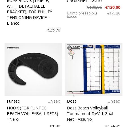
ROPE BLOCK (TRIPLE,
CROSSNET
- Giallo
Tempo di lettura: 2 min.
WITH DETACHABLE
€199,96
€130,00
Weplayvolleyball
BRACKET), FOR PULLEY
Ultimo prezzo più
€175,20
basso
affiliate
TENSIONING DEVICE
-
Bianco
program
€25,70
Hai
il
tuo
sito
personale,
blog,
gestisci
una
pagina
Facebook
o
Funtec
Unisex
Dost
Unisex
un
forum
HOOK (FOR FUNTEC
Dost Beach Volleyball
BEACH VOLLEYBALL SETS)
Tournament DVV-1 Goal
online?
- Nero
Net
- Azzurro
Fa’
€1,80
€174,95
che