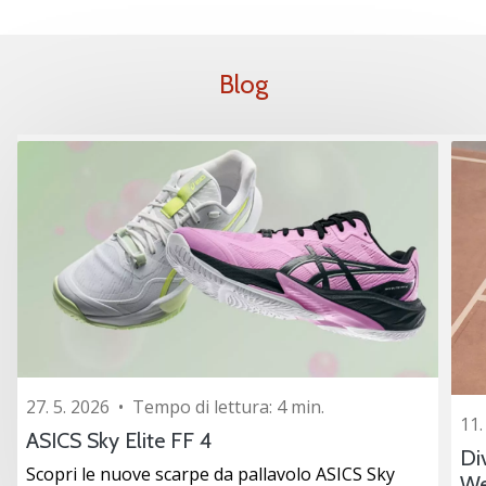
Tempo di lettura: 2 min.
Weplayvolleyball
affiliate
Blog
program
Hai
il
tuo
sito
personale,
blog,
gestisci
una
pagina
Facebook
o
un
27. 5. 2026
•
Tempo di lettura: 4 min.
forum
11.
online?
ASICS Sky Elite FF 4
Di
Fa’
Scopri le nuove scarpe da pallavolo ASICS Sky
We
che