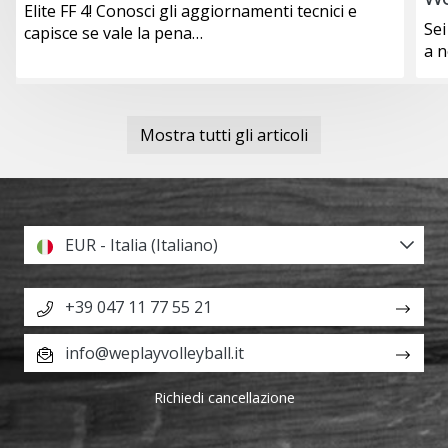
Elite FF 4! Conosci gli aggiornamenti tecnici e
generino
Sei
capisce se vale la pena…
profitto.
a 
Unisciti
al…
Mostra tutti gli articoli
Mostra
tutti gli
articoli
EUR - Italia (Italiano)
+39 047 11 77 55 21
info@weplayvolleyball.it
Richiedi cancellazione