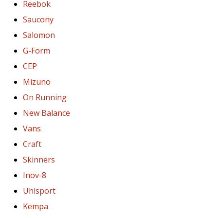
brand
Reebok
ambassador
Saucony
Weplayvolleyball
Salomon
Sei
un
G-Form
fanatico
CEP
della
Mizuno
pallavolo
come
On Running
noi?
New Balance
Unisciti
a
Vans
noi
Craft
come
marchio
Skinners
Ambassador.
Inov-8
Uhlsport
11. 8. 2022
Kempa
•