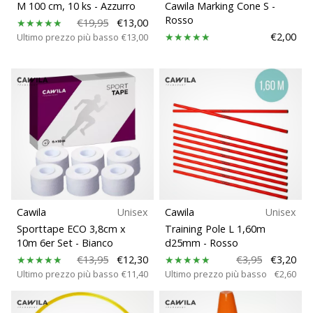
M 100 cm, 10 ks
- Azzurro
Cawila Marking Cone S
-
Rosso
€19,95
€13,00
€2,00
Ultimo prezzo più basso
€13,00
Cawila
Unisex
Cawila
Unisex
Sporttape ECO 3,8cm x
Training Pole L 1,60m
10m 6er Set
- Bianco
d25mm
- Rosso
€13,95
€12,30
€3,95
€3,20
Ultimo prezzo più basso
€11,40
Ultimo prezzo più basso
€2,60