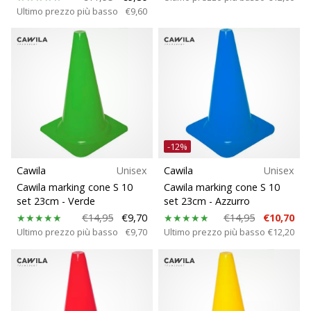
Ultimo prezzo più basso
€9,60
-12%
Cawila
Unisex
Cawila
Unisex
Cawila marking cone S 10
Cawila marking cone S 10
set 23cm
- Verde
set 23cm
- Azzurro
€14,95
€9,70
€14,95
€10,70
Ultimo prezzo più basso
€9,70
Ultimo prezzo più basso
€12,20