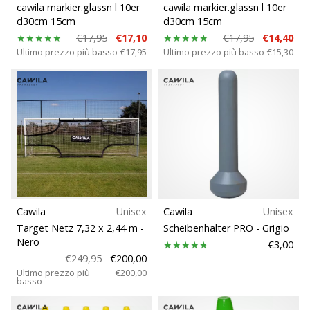
cawila markier.glassn l 10er
cawila markier.glassn l 10er
d30cm 15cm
d30cm 15cm
€17,95
€17,10
€17,95
€14,40
Ultimo prezzo più basso
€17,95
Ultimo prezzo più basso
€15,30
Cawila
Unisex
Cawila
Unisex
Target Netz 7,32 x 2,44 m
-
Scheibenhalter PRO
- Grigio
Nero
€3,00
€249,95
€200,00
Ultimo prezzo più
€200,00
basso