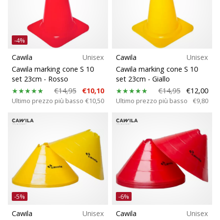
-4%
Cawila
Unisex
Cawila
Unisex
Cawila marking cone S 10
Cawila marking cone S 10
set 23cm
- Rosso
set 23cm
- Giallo
€14,95
€10,10
€14,95
€12,00
Ultimo prezzo più basso
€10,50
Ultimo prezzo più basso
€9,80
-5%
-6%
Cawila
Unisex
Cawila
Unisex