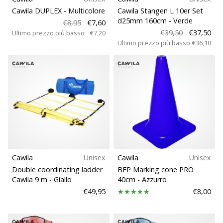
Tempo di lettura: 2 min.
Peso
Cawila DUPLEX
- Multicolore
Cawila Stangen L 10er Set
Weplayvolleyball
d25mm 160cm
- Verde
€8,95
€7,60
affiliate
€39,50
€37,50
Ultimo prezzo più basso
€7,20
program
Ultimo prezzo più basso
€36,10
Hai
il
tuo
sito
personale,
blog,
gestisci
una
pagina
Facebook
Cawila
Unisex
Cawila
Unisex
o
Double coordinating ladder
BFP Marking cone PRO
un
Cawila 9 m
- Giallo
40cm
- Azzurro
forum
€49,95
€8,00
online?
Fa’
che