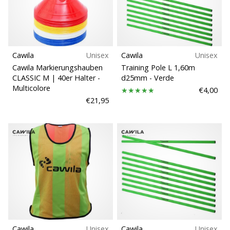
brand
Teamsales
ambassador
Weplayvolleyball
Collezione
Sei
un
Cawila
Unisex
Cawila
Unisex
Disciplina
fanatico
Cawila Markierungshauben
Training Pole L 1,60m
della
CLASSIC M | 40er Halter
-
d25mm
- Verde
pallavolo
Multicolore
€4,00
Vestibilità
come
€21,95
noi?
Unisciti
Funzione
a
noi
Terreno di gioco
come
marchio
Ambassador.
Sport
Sostenibili
11. 8. 2022
•
Cawila
Unisex
Cawila
Unisex