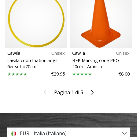
Cawila
Unisex
Cawila
Unisex
cawila coordination rings l
BFP Marking cone PRO
6er set d70cm
40cm
- Arancio
€29,95
€8,00
Precedente
Il prossimo
Pagina 1 di 5
EUR - Italia (Italiano)