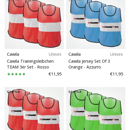
generino
profitto.
Unisciti
al…
Mostra
Cawila
Unisex
Cawila
Unisex
tutti gli
Cawila Trainingsleibchen
Cawila Jersey Set Of 3
articoli
TEAM 3er Set
- Rosso
Orange
- Azzurro
€11,95
€11,95