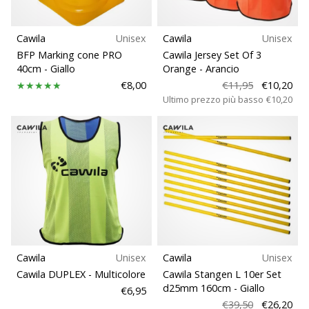
Cawila
Unisex
Cawila
Unisex
BFP Marking cone PRO
Cawila Jersey Set Of 3
40cm
- Giallo
Orange
- Arancio
€8,00
€11,95
€10,20
Ultimo prezzo più basso
€10,20
Cawila
Unisex
Cawila
Unisex
Cawila DUPLEX
- Multicolore
Cawila Stangen L 10er Set
d25mm 160cm
- Giallo
€6,95
€39,50
€26,20