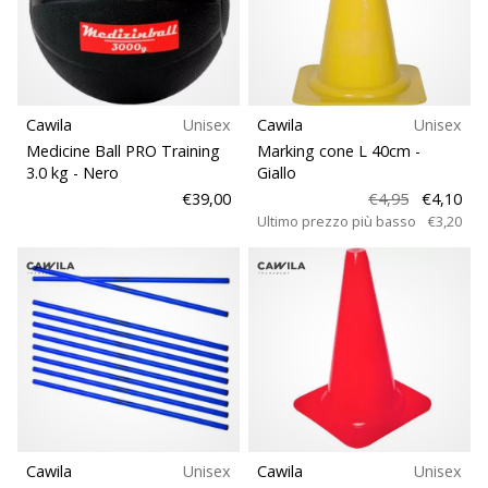
Cawila
Unisex
Cawila
Unisex
Medicine Ball PRO Training
Marking cone L 40cm
-
3.0 kg
- Nero
Giallo
€39,00
€4,95
€4,10
Ultimo prezzo più basso
€3,20
Cawila
Unisex
Cawila
Unisex