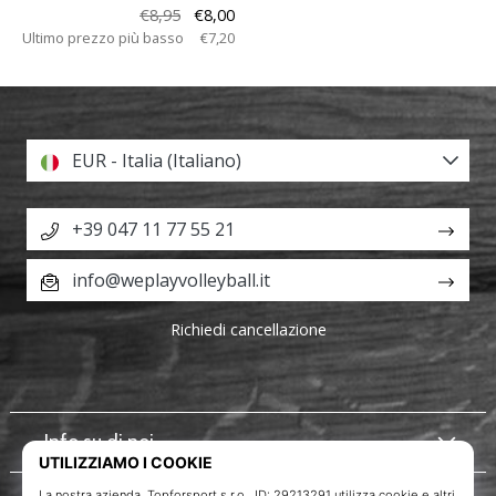
€8,95
€8,00
Ultimo prezzo più basso
€7,20
EUR - Italia (Italiano)
+39 047 11 77 55 21
info@weplayvolleyball.it
Richiedi cancellazione
Info su di noi