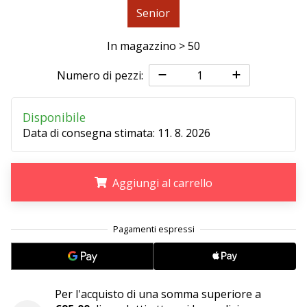
Tempo di lettura: 2 min.
Senior
Weplayvolleyball
affiliate
In magazzino > 50
program
Numero di pezzi:
Hai
il
tuo
Disponibile
sito
Data di consegna stimata:
11. 8. 2026
personale,
blog,
gestisci
Aggiungi al carrello
una
pagina
Facebook
.
.
.
o
un
forum
online?
Fa’
Per l'acquisto di una somma superiore a
che