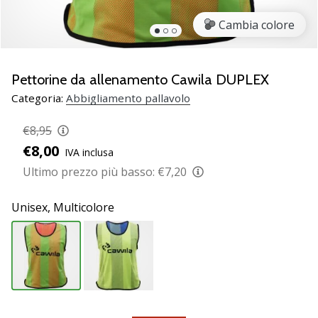
brand
ambassador
Cambia colore
Weplayvolleyball
Sei
un
Pettorine da allenamento Cawila DUPLEX
fanatico
Categoria:
Abbigliamento pallavolo
della
pallavolo
€8,95
come
€8,00
noi?
IVA inclusa
Unisciti
Ultimo prezzo più basso:
€7,20
a
noi
Unisex,
Multicolore
come
marchio
Ambassador.
11. 8. 2022
•