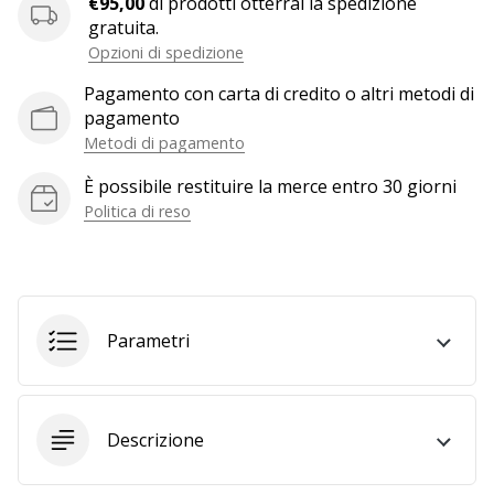
€95,00
di prodotti otterrai la spedizione
generino
gratuita.
profitto.
Opzioni di spedizione
Unisciti
Pagamento con carta di credito o altri metodi di
al…
pagamento
Metodi di pagamento
È possibile restituire la merce entro 30 giorni
Mostra
Politica di reso
tutti gli
articoli
Parametri
Descrizione