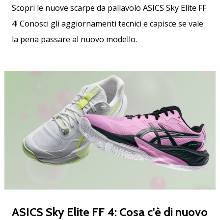
brand
Scopri le nuove scarpe da pallavolo ASICS Sky Elite FF
ambassador
4! Conosci gli aggiornamenti tecnici e capisce se vale
Weplayvolleyball
la pena passare al nuovo modello.
Sei
un
fanatico
della
pallavolo
come
noi?
Unisciti
a
noi
come
marchio
Ambassador.
11. 8. 2022
ASICS Sky Elite FF 4: Cosa c'è di nuovo
•