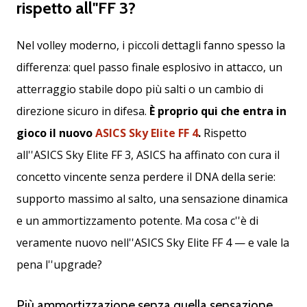
Tempo di lettura: 2 min.
rispetto all''FF 3?
Weplayvolleyball
affiliate
Nel volley moderno, i piccoli dettagli fanno spesso la
program
differenza: quel passo finale esplosivo in attacco, un
Hai
atterraggio stabile dopo più salti o un cambio di
il
tuo
direzione sicuro in difesa.
È proprio qui che entra in
sito
gioco il nuovo
ASICS Sky Elite FF 4
.
Rispetto
personale,
all''ASICS Sky Elite FF 3, ASICS ha affinato con cura il
blog,
gestisci
concetto vincente senza perdere il DNA della serie:
una
supporto massimo al salto, una sensazione dinamica
pagina
Facebook
e un ammortizzamento potente. Ma cosa c''è di
o
veramente nuovo nell''ASICS Sky Elite FF 4 — e vale la
un
forum
pena l''upgrade?
online?
Fa’
Più ammortizzazione senza quella sensazione
che