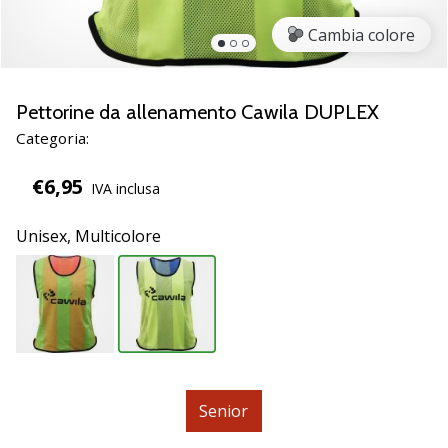
brand
ambassador
Cambia colore
Weplayvolleyball
Sei
un
Pettorine da allenamento Cawila DUPLEX
fanatico
Categoria:
della
pallavolo
€6,95
IVA inclusa
come
noi?
Unisciti
Unisex,
Multicolore
a
noi
come
marchio
Ambassador.
Senior
11. 8. 2022
•