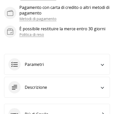
generino
Pagamento con carta di credito o altri metodi di
profitto.
pagamento
Unisciti
Metodi di pagamento
al…
È possibile restituire la merce entro 30 giorni
Politica di reso
Mostra
tutti gli
articoli
Parametri
Descrizione