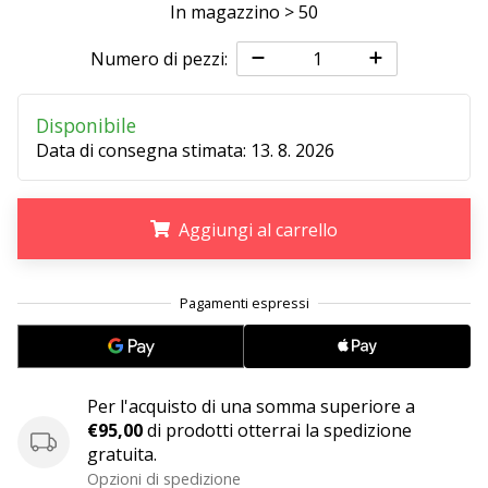
Tempo di lettura: 2 min.
In magazzino > 50
Weplayvolleyball
Numero di pezzi:
affiliate
program
Disponibile
Hai
Data di consegna stimata:
13. 8. 2026
il
tuo
sito
personale,
Aggiungi al carrello
blog,
gestisci
.
.
.
una
pagina
Facebook
o
un
Per l'acquisto di una somma superiore a
forum
€95,00
di prodotti otterrai la spedizione
online?
gratuita.
Fa’
Opzioni di spedizione
che