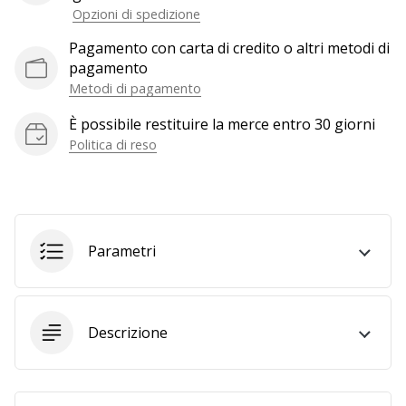
Opzioni di spedizione
generino
profitto.
Pagamento con carta di credito o altri metodi di
Unisciti
pagamento
al…
Metodi di pagamento
È possibile restituire la merce entro 30 giorni
Politica di reso
Mostra
tutti gli
articoli
Parametri
Descrizione