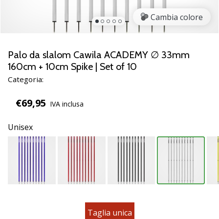
brand
ambassador
Cambia colore
Weplayvolleyball
Sei
un
Palo da slalom Cawila ACADEMY ∅ 33mm
fanatico
160cm + 10cm Spike | Set of 10
della
Categoria:
pallavolo
come
€69,95
noi?
IVA inclusa
Unisciti
a
Unisex
noi
come
marchio
Ambassador.
11. 8. 2022
•
Taglia unica