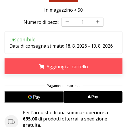
Tempo di lettura: 2 min.
In magazzino > 50
Weplayvolleyball
affiliate
Numero di pezzi:
program
Hai
Disponibile
il
tuo
Data di consegna stimata:
18. 8. 2026 - 19. 8. 2026
sito
personale,
blog,
Aggiungi al carrello
gestisci
una
.
.
.
pagina
Facebook
o
un
forum
Per l'acquisto di una somma superiore a
online?
€95,00
di prodotti otterrai la spedizione
Fa’
gratuita.
che