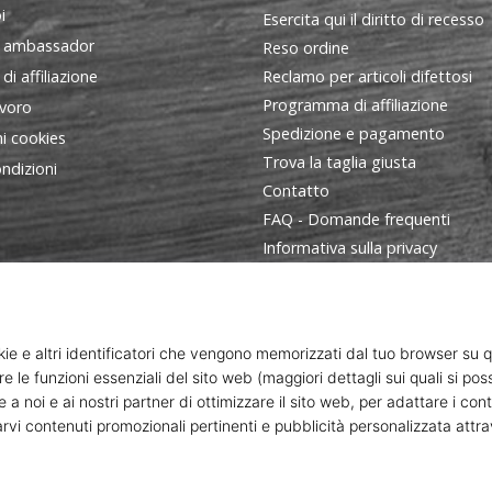
i
Esercita qui il diritto di recesso
 ambassador
Reso ordine
i affiliazione
Reclamo per articoli difettosi
Programma di affiliazione
avoro
Spedizione e pagamento
i cookies
Trova la taglia giusta
ndizioni
Contatto
FAQ - Domande frequenti
Informativa sulla privacy
Programma ambasciatori
ort s. r. o., Dukelská třída 1666/106, Brno, 614 00 codice fiscale: C
© 2010 – 2026
WePlayVolleyball.it