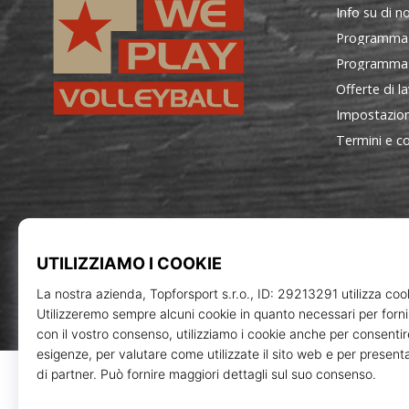
Info su di no
Programma
Programma d
Offerte di l
Impostazion
Termini e co
WePlayVolleyball.it
Topforsp