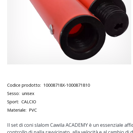
Codice prodotto:
10008718X-1000871810
Sesso:
unisex
Sport:
CALCIO
Materiale:
PVC
Il set di coni slalom Cawila ACADEMY è un essenziale affidab
controllo di palla ravvicinato, alla velocità e al cambio d