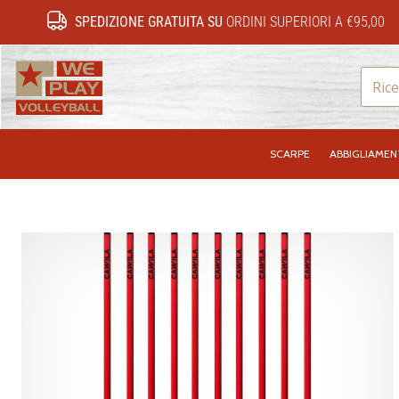
SPEDIZIONE GRATUITA SU
ORDINI SUPERIORI A €95,00
WePlayVolleyball.it
SCARPE
ABBIGLIAME