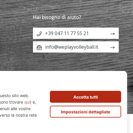
Hai bisogno di aiuto?
+39 047 11 77 55 21
info@weplayvolleyball.it
Z29213291