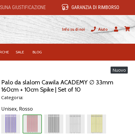
SUNA GIUSTIFICAZIONE
GARANZIA DI RIMBORSO
Info su di noi
Aiuto
Utente
carrel
RCHE
SALE
BLOG
Nuovo
Palo da slalom Cawila ACADEMY ∅ 33mm
160cm + 10cm Spike | Set of 10
Categoria:
Unisex,
Rosso