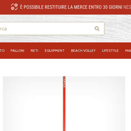
È POSSIBILE RESTITUIRE LA MERCE ENTRO 30 GIORNI
NES
Ricerca
NTO
PALLONI
RETI
EQUIPMENT
BEACH VOLLEY
LIFESTYLE
MA