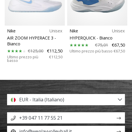
Nike
Unisex
Nike
Unisex
AIR ZOOM HYPERACE 3
-
HYPERQUICK
- Bianco
Bianco
€75,01
€67,50
€125,00
€112,50
Ultimo prezzo più basso
€67,50
Ultimo prezzo più
€112,50
basso
EUR - Italia (Italiano)
+39 047 11 77 55 21
info@weplayvolleyball.it