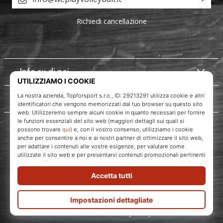
Richiedi cancellazione
Info su di noi
Servizio clienti
WePlayVolleyball.it
Topforsport s. r. o., Dukelská třída 1666/106, Brno, 614 00
codice fiscale: CZ29213291
© 2010 – 2026
WePlayVolleyball.it