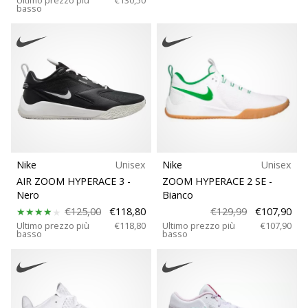
basso
generino
profitto.
Unisciti
al…
Mostra
tutti gli
articoli
Nike
Unisex
Nike
Unisex
AIR ZOOM HYPERACE 3
-
ZOOM HYPERACE 2 SE
-
Nero
Bianco
€125,00
€118,80
€129,99
€107,90
Ultimo prezzo più
€118,80
Ultimo prezzo più
€107,90
basso
basso