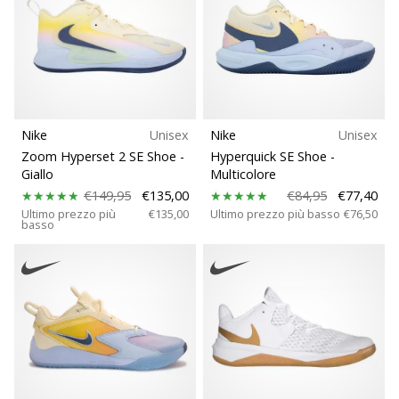
brand
ambassador
Weplayvolleyball
Sei
un
fanatico
della
Nike
Unisex
Nike
Unisex
pallavolo
Zoom Hyperset 2 SE Shoe
-
Hyperquick SE Shoe
-
come
Giallo
Multicolore
noi?
€149,95
€135,00
€84,95
€77,40
Unisciti
Ultimo prezzo più
€135,00
Ultimo prezzo più basso
€76,50
basso
a
noi
come
marchio
Ambassador.
11. 8. 2022
•