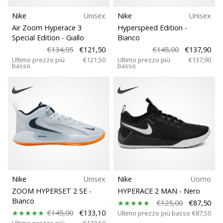
Tempo di lettura: 2 min.
Nike
Unisex
Nike
Unisex
Weplayvolleyball
Air Zoom Hyperace 3
Hyperspeed Edition
-
affiliate
Special Edition
- Giallo
Bianco
program
€134,95
€121,50
€145,00
€137,90
Hai
Ultimo prezzo più
€121,50
Ultimo prezzo più
€137,90
basso
basso
il
tuo
sito
personale,
blog,
gestisci
una
pagina
Facebook
o
un
Nike
Unisex
Nike
Uomo
forum
ZOOM HYPERSET 2 SE
-
HYPERACE 2 MAN
- Nero
online?
Bianco
€125,00
€87,50
Fa’
€145,00
€133,10
Ultimo prezzo più basso
€87,50
che
Ultimo prezzo più
€130,50