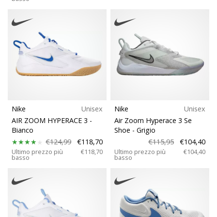
Nike
Unisex
Nike
Unisex
AIR ZOOM HYPERACE 3
-
Air Zoom Hyperace 3 Se
Bianco
Shoe
- Grigio
€124,99
€118,70
€115,95
€104,40
Ultimo prezzo più
€118,70
Ultimo prezzo più
€104,40
basso
basso