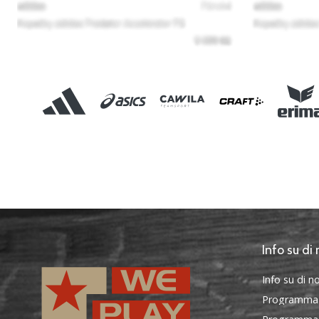
Info su di 
Info su di no
Programma