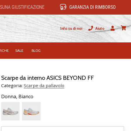
SUNA GIUSTIFICAZIONE
GARANZIA DI RIMBORSO
Info su di noi
Aiuto
Utente
carrel
RCHE
SALE
BLOG
Scarpe da interno ASICS BEYOND FF
Categoria:
Scarpe da pallavolo
Donna,
Bianco