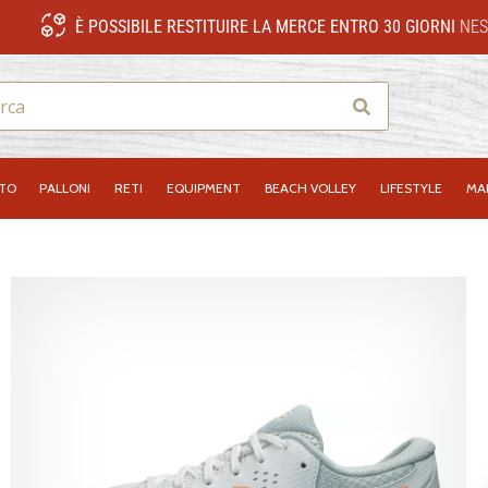
È POSSIBILE RESTITUIRE LA MERCE ENTRO 30 GIORNI
NES
Ricerca
NTO
PALLONI
RETI
EQUIPMENT
BEACH VOLLEY
LIFESTYLE
MA