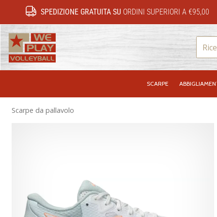
SPEDIZIONE GRATUITA SU
ORDINI SUPERIORI A €95,00
WePlayVolleyball.it
SCARPE
ABBIGLIAME
Scarpe da pallavolo