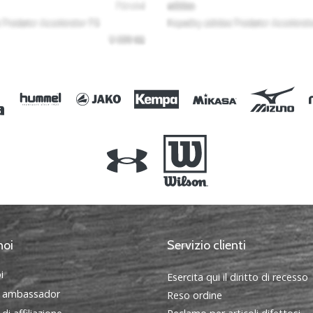
noi
Servizio clienti
i
Esercita qui il diritto di recesso
 ambassador
Reso ordine