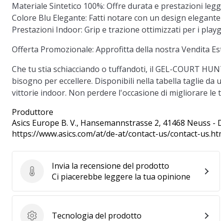
Materiale Sintetico 100%:
Offre durata e prestazioni legg
Colore Blu Elegante:
Fatti notare con un design elegante 
Prestazioni Indoor:
Grip e trazione ottimizzati per i pla
Offerta Promozionale:
Approfitta della nostra Vendita Est
Che tu stia schiacciando o tuffandoti, il GEL-COURT HUNTER
bisogno per eccellere. Disponibili nella tabella taglie d
vittorie indoor. Non perdere l'occasione di migliorare le t
Produttore
Asics Europe B. V.
, Hansemannstrasse 2, 41468 Neuss - 
https://www.asics.com/at/de-at/contact-us/contact-us.ht
Invia la recensione del prodotto
Invia la recensione del prodotto
Ci piacerebbe leggere la tua opinione
Tecnologia del prodotto
Tecnologia del prodotto