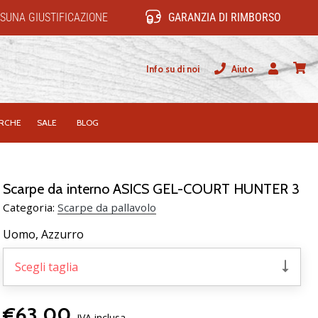
SUNA GIUSTIFICAZIONE
GARANZIA DI RIMBORSO
Info su di noi
Aiuto
Utente
carrel
RCHE
SALE
BLOG
Scarpe da interno ASICS GEL-COURT HUNTER 3
Categoria:
Scarpe da pallavolo
Uomo,
Azzurro
Scegli taglia
€63,00
IVA inclusa