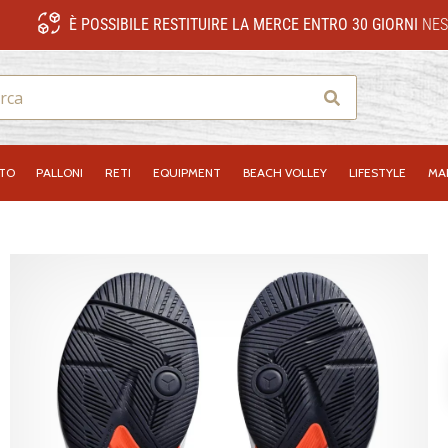
È POSSIBILE RESTITUIRE LA MERCE ENTRO 30 GIORNI
NES
Ricerca
NTO
PALLONI
RETI
EQUIPMENT
BEACH VOLLEY
LIFESTYLE
MA