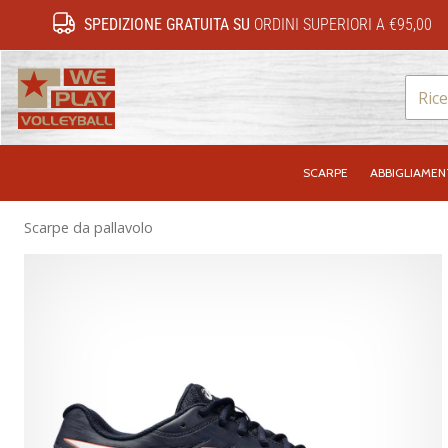
SPEDIZIONE GRATUITA SU
ORDINI SUPERIORI A €95,00
WePlayVolleyball.it
SCARPE
ABBIGLIAME
Scarpe da pallavolo