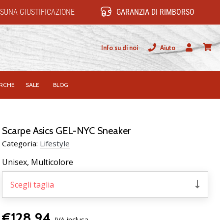
SUNA GIUSTIFICAZIONE
GARANZIA DI RIMBORSO
Info su di noi
Aiuto
Utente
carrel
RCHE
SALE
BLOG
Scarpe Asics GEL-NYC Sneaker
Categoria:
Lifestyle
Unisex,
Multicolore
Scegli taglia
€128,94
IVA inclusa