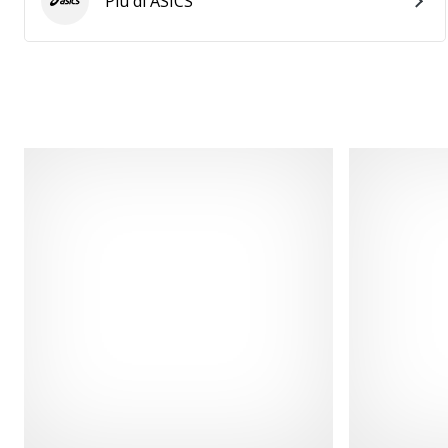
Più di ASICS
ASICS