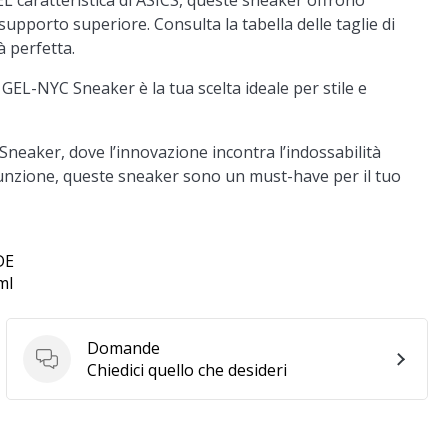
EL caratteristica di ASICS, queste sneaker offrono
upporto superiore. Consulta la tabella delle taglie di
à perfetta.
s GEL-NYC Sneaker è la tua scelta ideale per stile e
 Sneaker, dove l’innovazione incontra l’indossabilità
 funzione, queste sneaker sono un must-have per il tuo
DE
ml
Domande
Domande
Chiedici quello che desideri