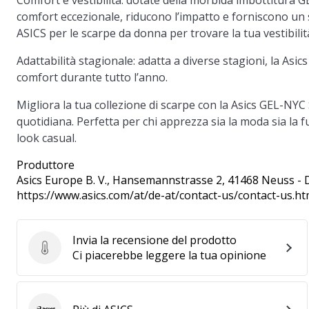
Comfort e vestibilità: dotate della morbida imbottitura G
comfort eccezionale, riducono l’impatto e forniscono un s
ASICS per le scarpe da donna per trovare la tua vestibilit
Adattabilità stagionale: adatta a diverse stagioni, la Asic
comfort durante tutto l’anno.
Migliora la tua collezione di scarpe con la Asics GEL-NYC
quotidiana. Perfetta per chi apprezza sia la moda sia la
look casual.
Produttore
Asics Europe B. V.
, Hansemannstrasse 2, 41468 Neuss - 
https://www.asics.com/at/de-at/contact-us/contact-us.ht
Invia la recensione del prodotto
Invia la recensione del prodotto
Ci piacerebbe leggere la tua opinione