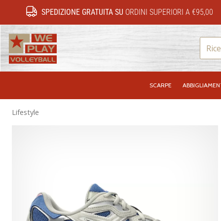
SPEDIZIONE GRATUITA SU
ORDINI SUPERIORI A €95,00
WePlayVolleyball.it
SCARPE
ABBIGLIAME
Lifestyle