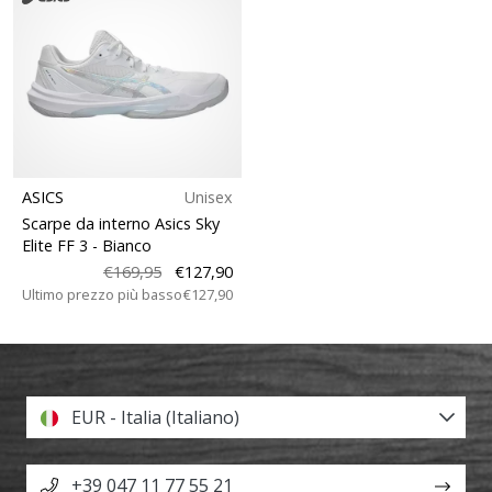
ASICS
Unisex
Scarpe da interno Asics Sky
Elite FF 3
- Bianco
€169,95
€127,90
Ultimo prezzo più basso
€127,90
EUR - Italia (Italiano)
+39 047 11 77 55 21