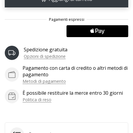
Tempo di lettura: 2 min.
Weplayvolleyball
affiliate
program
Hai
il
tuo
Spedizione gratuita
sito
Opzioni di spedizione
personale,
blog,
Pagamento con carta di credito o altri metodi di
gestisci
pagamento
una
Metodi di pagamento
pagina
È possibile restituire la merce entro 30 giorni
Facebook
o
Politica di reso
un
forum
online?
Fa’
che