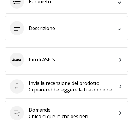
Parametri
generino
profitto.
Unisciti
al…
Descrizione
Mostra
tutti gli
Più di ASICS
ASICS
articoli
Invia la recensione del prodotto
Invia la recensione del prodotto
Ci piacerebbe leggere la tua opinione
Domande
Domande
Chiedici quello che desideri