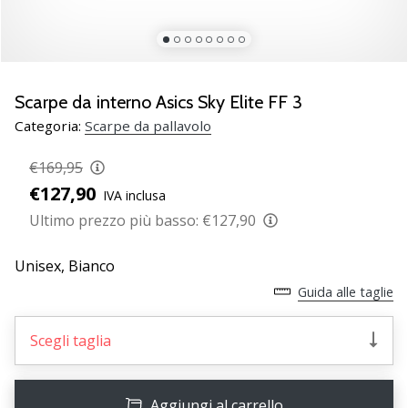
brand
ambassador
Weplayvolleyball
Sei
un
Scarpe da interno Asics Sky Elite FF 3
fanatico
Categoria:
Scarpe da pallavolo
della
pallavolo
€169,95
come
€127,90
noi?
IVA inclusa
Unisciti
Ultimo prezzo più basso:
€127,90
a
noi
Unisex,
Bianco
come
Guida alle taglie
marchio
Ambassador.
Scegli taglia
11. 8. 2022
•
Aggiungi al carrello