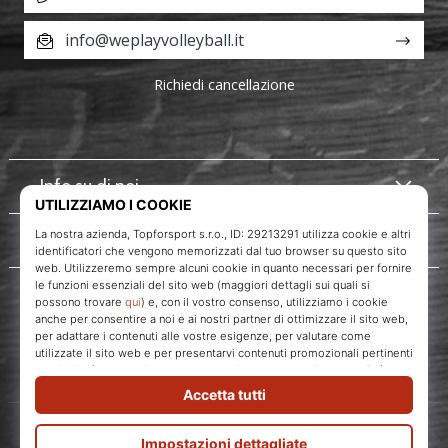
info@weplayvolleyball.it
Richiedi cancellazione
Info su di noi
Servizio clienti
WePlayVolleyball.it
Topforsport s. r. o., Dukelská třída 1666/106, Brno, 614 00