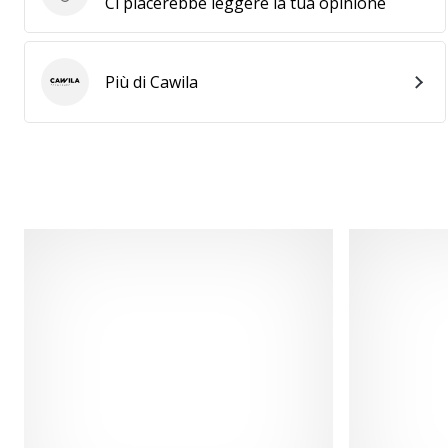
Invia la recensione del prodotto
Ci piacerebbe leggere la tua opinione
Più di Cawila
Cawila