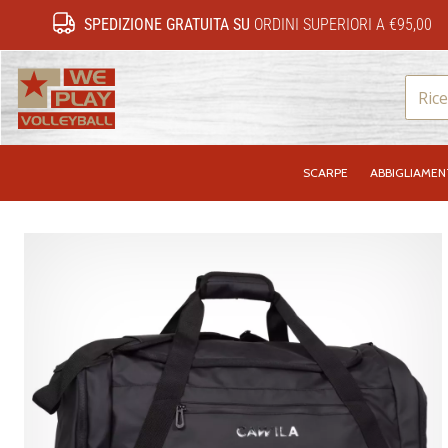
SPEDIZIONE GRATUITA SU
ORDINI SUPERIORI A €95,00
WePlayVolleyball.it
SCARPE
ABBIGLIAME