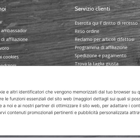
noi
Servizio clienti
i
Esercita qui il diritto di recesso
 ambassador
Reso ordine
i affiliazione
Reclamo per articoli difettosi
Programma di affiliazione
avoro
Spedizione e pagamento
i cookies
Trova la taglia giusta
ndizioni
Contatto
FAQ - Domande frequenti
Informativa sulla privacy
Programma ambasciatori
ort s. r. o., Dukelská třída 1666/106, Brno, 614 00 codice fiscale: C
© 2010 – 2026
WePlayVolleyball.it