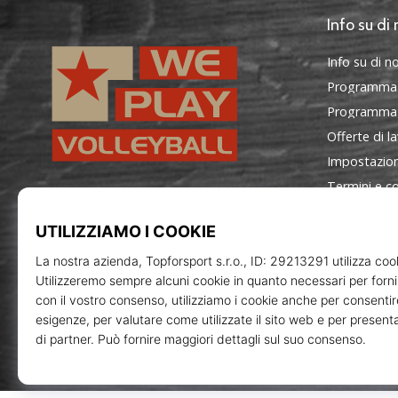
Info su di 
Info su di no
Programma
Programma d
Offerte di l
Impostazion
Termini e co
WePlayVolleyball.it
Topforsp