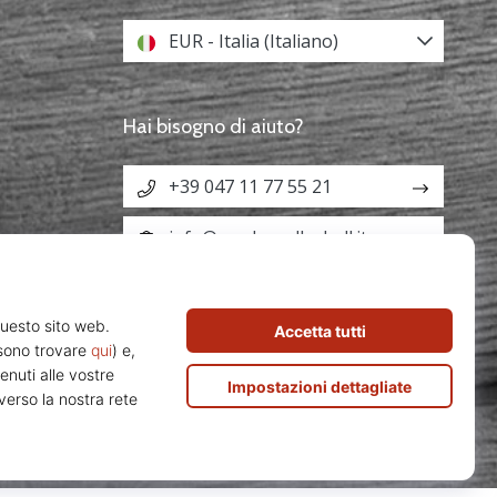
EUR - Italia (Italiano)
Hai bisogno di aiuto?
+39 047 11 77 55 21
info@weplayvolleyball.it
Z29213291