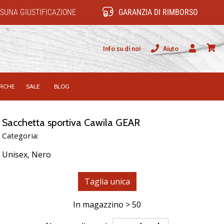
SUNA GIUSTIFICAZIONE
GARANZIA DI RIMBORSO
Info su di noi
Aiuto
Utente
carrel
RCHE
SALE
BLOG
Sacchetta sportiva Cawila GEAR
Categoria:
Unisex,
Nero
Taglia unica
In magazzino > 50