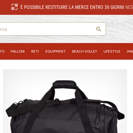
È POSSIBILE RESTITUIRE LA MERCE ENTRO 30 GIORNI
NES
Ricerca
NTO
PALLONI
RETI
EQUIPMENT
BEACH VOLLEY
LIFESTYLE
MA