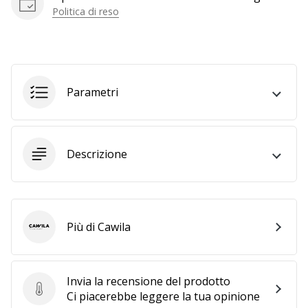
Politica di reso
generino
profitto.
Unisciti
al…
Parametri
Mostra
tutti gli
articoli
Descrizione
Più di Cawila
Cawila
Invia la recensione del prodotto
Invia la recensione del prodotto
Ci piacerebbe leggere la tua opinione