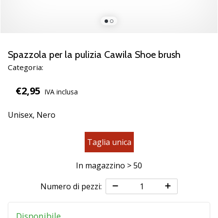
brand
ambassador
Weplayvolleyball
Sei
un
Spazzola per la pulizia Cawila Shoe brush
fanatico
Categoria:
della
pallavolo
€2,95
IVA inclusa
come
noi?
Unisciti
Unisex,
Nero
a
noi
Taglia unica
come
marchio
In magazzino > 50
Ambassador.
Numero di pezzi:
11. 8. 2022
•
Disponibile