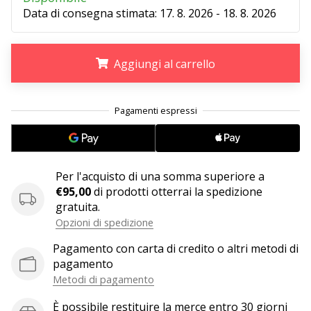
Tempo di lettura: 2 min.
Data di consegna stimata:
17. 8. 2026 - 18. 8. 2026
Weplayvolleyball
affiliate
program
Aggiungi al carrello
Hai
il
.
.
.
tuo
sito
personale,
blog,
gestisci
Per l'acquisto di una somma superiore a
una
€95,00
di prodotti otterrai la spedizione
pagina
gratuita.
Facebook
Opzioni di spedizione
o
Pagamento con carta di credito o altri metodi di
un
pagamento
forum
online?
Metodi di pagamento
Fa’
È possibile restituire la merce entro 30 giorni
che