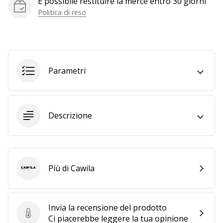
È possibile restituire la merce entro 30 giorni
generino
Politica di reso
profitto.
Unisciti
al…
Parametri
Mostra
tutti gli
articoli
Descrizione
Più di Cawila
Cawila
Invia la recensione del prodotto
Invia la recensione del prodotto
Ci piacerebbe leggere la tua opinione