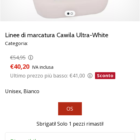
brand
ambassador
Weplayvolleyball
Sei
un
Linee di marcatura Cawila Ultra-White
fanatico
Categoria:
della
pallavolo
€54,95
come
€40,20
noi?
IVA inclusa
Unisciti
Ultimo prezzo più basso:
€41,00
Sconto
a
noi
Unisex,
Bianco
come
marchio
Ambassador.
OS
Sbrigati! Solo
1 pezzi rimasti
!
11. 8. 2022
•