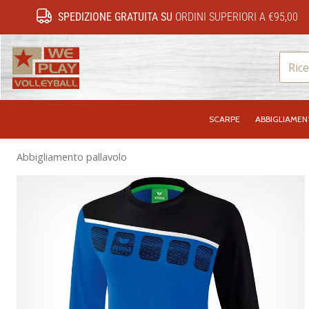
SPEDIZIONE GRATUITA SU
ORDINI SUPERIORI A €95,00
WePlayVolleyball.it
SCARPE
ABBIGLIAME
Abbigliamento pallavolo