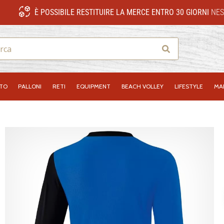
È POSSIBILE RESTITUIRE LA MERCE ENTRO 30 GIORNI
NES
Ricerca
NTO
PALLONI
RETI
EQUIPMENT
BEACH VOLLEY
LIFESTYLE
MA