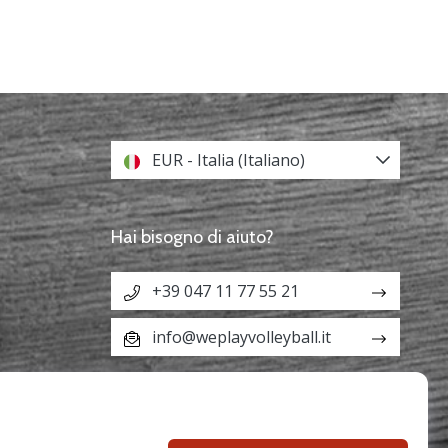
EUR - Italia (Italiano)
Hai bisogno di aiuto?
+39 047 11 77 55 21
info@weplayvolleyball.it