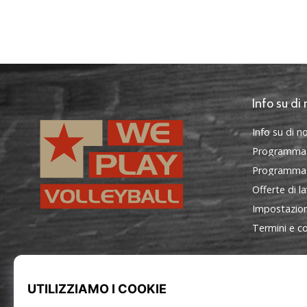
Info su di 
Info su di no
Programma
Programma d
Offerte di l
Impostazion
Termini e co
WePlayVolleyball.it