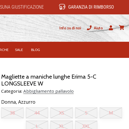
SUNA GIUSTIFICAZIONE
GARANZIA DI RIMBORSO
Info su di noi
Aiuto
Utente
carrel
RCHE
SALE
BLOG
Magliette a maniche lunghe Erima 5-C
LONGSLEEVE W
Categoria:
Abbigliamento pallavolo
Donna,
Azzurro
38
44
XS
S
M
L
XL
XXL