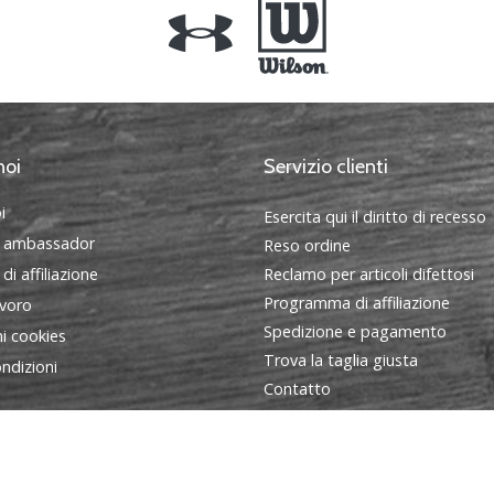
noi
Servizio clienti
i
Esercita qui il diritto di recesso
 ambassador
Reso ordine
i affiliazione
Reclamo per articoli difettosi
Programma di affiliazione
avoro
Spedizione e pagamento
i cookies
Trova la taglia giusta
ndizioni
Contatto
FAQ - Domande frequenti
Informativa sulla privacy
Programma ambasciatori