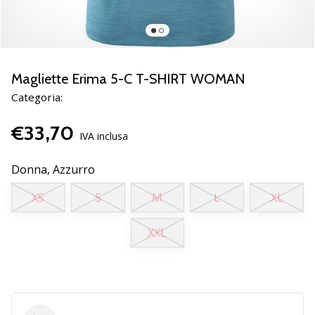
brand
ambassador
Weplayvolleyball
Sei
un
Magliette Erima 5-C T-SHIRT WOMAN
fanatico
Categoria:
della
pallavolo
€33,70
come
IVA inclusa
noi?
Unisciti
Donna,
Azzurro
a
noi
XS
S
M
L
XL
come
marchio
XXL
Ambassador.
11. 8. 2022
•