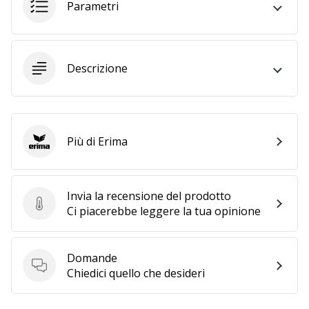
Tempo di lettura: 2 min.
Parametri
Weplayvolleyball
affiliate
program
Descrizione
Hai
il
tuo
sito
personale,
Più di Erima
Erima
blog,
gestisci
una
Invia la recensione del prodotto
pagina
Invia la recensione del prodotto
Ci piacerebbe leggere la tua opinione
Facebook
o
un
Domande
forum
Domande
Chiedici quello che desideri
online?
Fa’
che