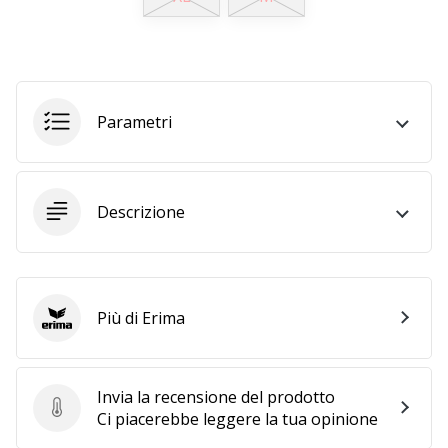
Tempo di lettura: 2 min.
Weplayvolleyball
affiliate
program
Hai
Parametri
il
tuo
sito
personale,
Descrizione
blog,
gestisci
una
pagina
Facebook
Più di Erima
Erima
o
un
forum
Invia la recensione del prodotto
online?
Invia la recensione del prodotto
Ci piacerebbe leggere la tua opinione
Fa’
che