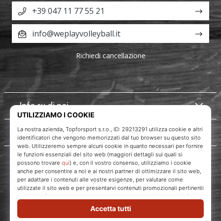
+39 047 11 77 55 21
info@weplayvolleyball.it
Richiedi cancellazione
Info su di noi
Servizio clienti
WePlayVolleyball.it