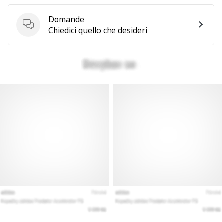
generino
Domande
profitto.
Domande
Chiedici quello che desideri
Unisciti
al…
Mostra
tutti gli
articoli