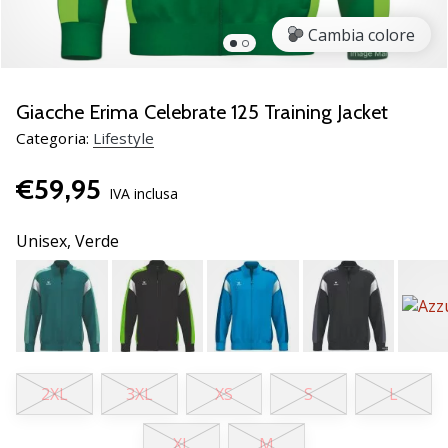
brand
ambassador
Cambia colore
Weplayvolleyball
Sei
un
Giacche Erima Celebrate 125 Training Jacket
fanatico
Categoria:
Lifestyle
della
pallavolo
€59,95
come
IVA inclusa
noi?
Unisciti
Unisex,
Verde
a
noi
come
marchio
Ambassador.
2XL
3XL
XS
S
L
11. 8. 2022
•
XL
M