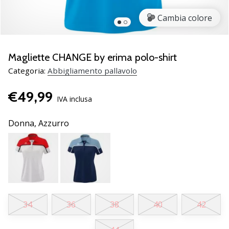
brand
ambassador
Cambia colore
Weplayvolleyball
Sei
un
Magliette CHANGE by erima polo-shirt
fanatico
Categoria:
Abbigliamento pallavolo
della
pallavolo
€49,99
come
IVA inclusa
noi?
Unisciti
Donna,
Azzurro
a
noi
come
marchio
Ambassador.
34
36
38
40
42
11. 8. 2022
•