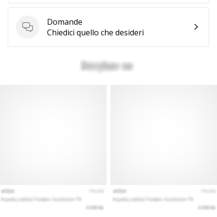
generino
profitto.
Domande
Unisciti
Domande
Chiedici quello che desideri
al…
Mostra
tutti gli
articoli