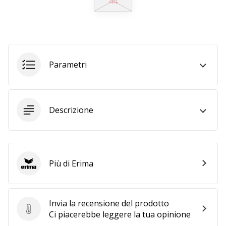
44
Tempo di lettura: 2 min.
Weplayvolleyball
affiliate
program
Hai
Parametri
il
tuo
sito
personale,
Descrizione
blog,
gestisci
una
pagina
Facebook
Più di Erima
Erima
o
un
forum
Invia la recensione del prodotto
online?
Invia la recensione del prodotto
Ci piacerebbe leggere la tua opinione
Fa’
che