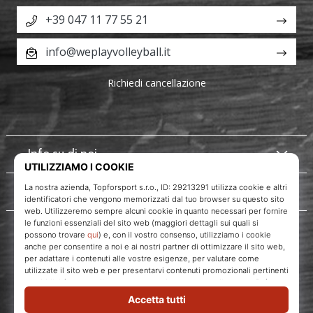
+39 047 11 77 55 21
info@weplayvolleyball.it
Richiedi cancellazione
Info su di noi
Servizio clienti
WePlayVolleyball.it