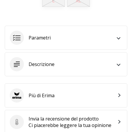
L
XL
Tempo di lettura: 2 min.
Weplayvolleyball
affiliate
program
Hai
Parametri
il
tuo
sito
personale,
Descrizione
blog,
gestisci
una
pagina
Facebook
Più di Erima
Erima
o
un
forum
Invia la recensione del prodotto
online?
Invia la recensione del prodotto
Ci piacerebbe leggere la tua opinione
Fa’
che