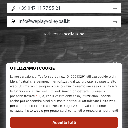
+39 047 11 77 55 21
info@weplayvolleyball.it
Richiedi cancellazione
Info su di noi
Servizio clienti
WePlayVolleyball.it