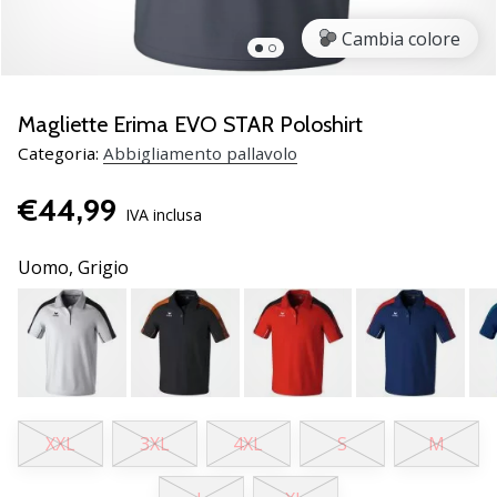
brand
ambassador
Cambia colore
Weplayvolleyball
Sei
un
Magliette Erima EVO STAR Poloshirt
fanatico
Categoria:
Abbigliamento pallavolo
della
pallavolo
€44,99
come
IVA inclusa
noi?
Unisciti
Uomo,
Grigio
a
noi
come
marchio
Ambassador.
XXL
3XL
4XL
S
M
11. 8. 2022
•