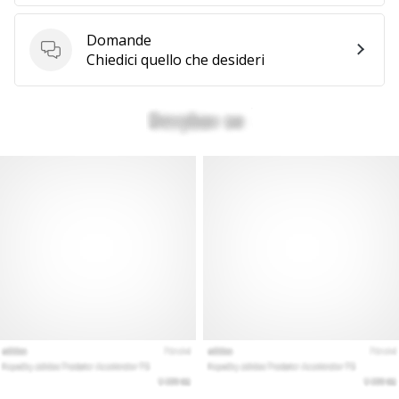
generino
profitto.
Domande
Unisciti
Domande
Chiedici quello che desideri
al…
Mostra
tutti gli
articoli