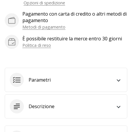
Opzioni di spedizione
generino
profitto.
Pagamento con carta di credito o altri metodi di
Unisciti
pagamento
al…
Metodi di pagamento
È possibile restituire la merce entro 30 giorni
Politica di reso
Mostra
tutti gli
articoli
Parametri
Descrizione