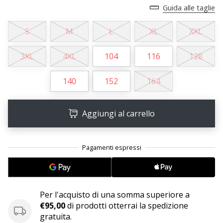
Tempo di lettura: 2 min.
Guida alle taglie
Weplayvolleyball
affiliate
S
M
L
XL
XXL
program
3XL
4XL
104
116
128
Hai
il
tuo
140
152
164
sito
personale,
blog,
Aggiungi al carrello
gestisci
una
pagina
Facebook
o
un
forum
Per l'acquisto di una somma superiore a
online?
€95,00
di prodotti otterrai la spedizione
Fa’
gratuita.
che