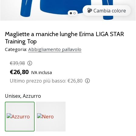
brand
ambassador
Cambia colore
Weplayvolleyball
Sei
un
Magliette a maniche lunghe Erima LIGA STAR
fanatico
Training Top
della
Categoria:
Abbigliamento pallavolo
pallavolo
come
€39,98
noi?
€26,80
Unisciti
IVA inclusa
a
Ultimo prezzo più basso:
€26,80
noi
come
Unisex,
Azzurro
marchio
Ambassador.
11. 8. 2022
•