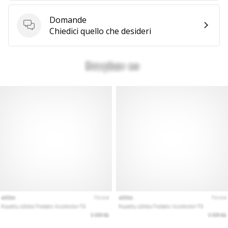
generino
Domande
profitto.
Domande
Chiedici quello che desideri
Unisciti
al…
Mostra
tutti gli
articoli