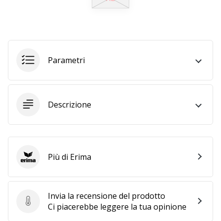
Tempo di lettura: 2 min.
Weplayvolleyball
affiliate
program
Hai
Parametri
il
tuo
sito
personale,
Descrizione
blog,
gestisci
una
pagina
Facebook
Più di Erima
Erima
o
un
forum
Invia la recensione del prodotto
online?
Invia la recensione del prodotto
Ci piacerebbe leggere la tua opinione
Fa’
che