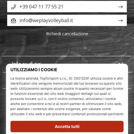
+39 047 11 77 55 21
info@weplayvolleyball.it
Richiedi cancellazione
Info su di noi
Servizio clienti
WePlayVolleyball.it