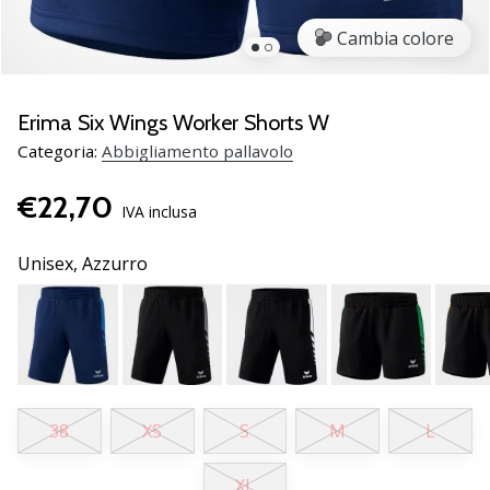
brand
ambassador
Cambia colore
Weplayvolleyball
Sei
un
Erima Six Wings Worker Shorts W
fanatico
Categoria:
Abbigliamento pallavolo
della
pallavolo
€22,70
come
IVA inclusa
noi?
Unisciti
Unisex,
Azzurro
a
noi
come
marchio
Ambassador.
38
XS
S
M
L
11. 8. 2022
•
XL