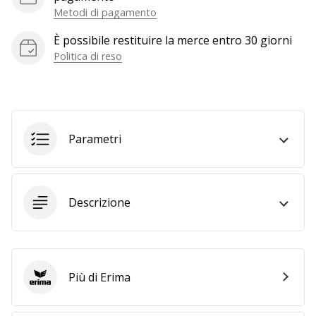
Metodi di pagamento
generino
profitto.
È possibile restituire la merce entro 30 giorni
Unisciti
Politica di reso
al…
Mostra
tutti gli
Parametri
articoli
Descrizione
Più di Erima
Erima