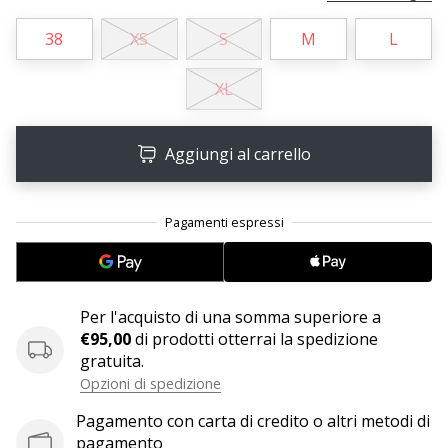
Tempo di lettura: 2 min.
Weplayvolleyball
38
XS
S
M
L
affiliate
program
XL
Hai
il
Aggiungi al carrello
tuo
sito
personale,
blog,
gestisci
una
pagina
Facebook
Per l'acquisto di una somma superiore a
o
€95,00
di prodotti otterrai la spedizione
un
gratuita.
forum
Opzioni di spedizione
online?
Pagamento con carta di credito o altri metodi di
Fa’
pagamento
che