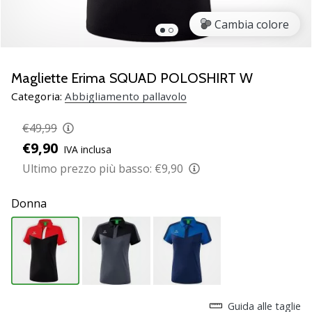
brand
ambassador
Cambia colore
Weplayvolleyball
Sei
un
Magliette Erima SQUAD POLOSHIRT W
fanatico
Categoria:
Abbigliamento pallavolo
della
pallavolo
€49,99
come
€9,90
noi?
IVA inclusa
Unisciti
Ultimo prezzo più basso:
€9,90
a
noi
Donna
come
marchio
Ambassador.
11. 8. 2022
•
Guida alle taglie