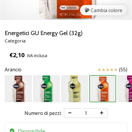
brand
ambassador
Cambia colore
Weplayvolleyball
Sei
un
Energetici GU Energy Gel (32g)
fanatico
Categoria:
della
pallavolo
€2,10
IVA inclusa
come
noi?
Unisciti
Recensioni
Arancio
(55)
a
noi
come
marchio
Ambassador.
Numero di pezzi:
11. 8. 2022
•
Disponibile