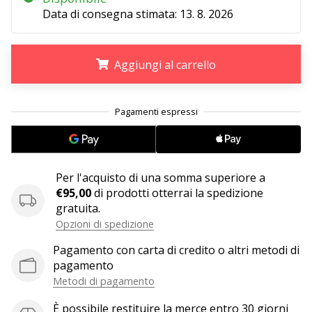
Tempo di lettura: 2 min.
Data di consegna stimata:
13. 8. 2026
Weplayvolleyball
affiliate
program
Aggiungi al carrello
Hai
il
.
.
.
tuo
sito
personale,
blog,
gestisci
Per l'acquisto di una somma superiore a
una
€95,00
di prodotti otterrai la spedizione
pagina
gratuita.
Facebook
Opzioni di spedizione
o
Pagamento con carta di credito o altri metodi di
un
pagamento
forum
online?
Metodi di pagamento
Fa’
È possibile restituire la merce entro 30 giorni
che