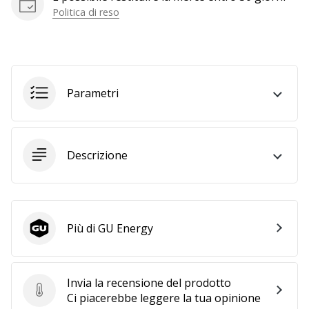
Politica di reso
generino
profitto.
Unisciti
al…
Parametri
Mostra
tutti gli
articoli
Descrizione
Più di GU Energy
GU Energy
Invia la recensione del prodotto
Invia la recensione del prodotto
Ci piacerebbe leggere la tua opinione