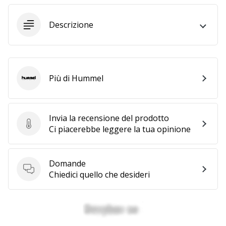
Tempo di lettura: 2 min.
Weplayvolleyball
Descrizione
affiliate
program
Hai
il
Più di Hummel
tuo
Hummel
sito
personale,
blog,
Invia la recensione del prodotto
gestisci
Invia la recensione del prodotto
Ci piacerebbe leggere la tua opinione
una
pagina
Facebook
Domande
o
Domande
Chiedici quello che desideri
un
forum
online?
Fa’
che