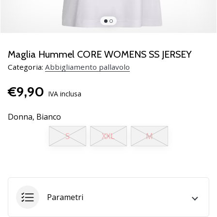
brand
ambassador
Weplayvolleyball
Sei
un
Maglia Hummel CORE WOMENS SS JERSEY
fanatico
Categoria:
Abbigliamento pallavolo
della
pallavolo
€9,90
come
IVA inclusa
noi?
Unisciti
Donna,
Bianco
a
noi
S
XXL
M
come
marchio
Ambassador.
Parametri
11. 8. 2022
•