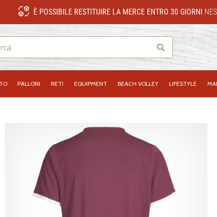
È POSSIBILE RESTITUIRE LA MERCE ENTRO 30 GIORNI
NES
Ricerca
NTO
PALLONI
RETI
EQUIPMENT
BEACH VOLLEY
LIFESTYLE
MA