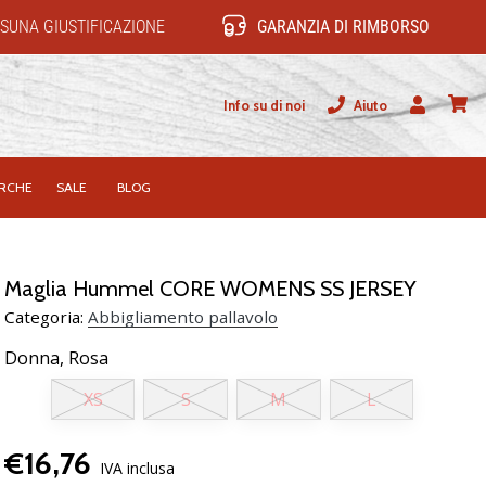
SUNA GIUSTIFICAZIONE
GARANZIA DI RIMBORSO
Info su di noi
Aiuto
Utente
carrel
RCHE
SALE
BLOG
Maglia Hummel CORE WOMENS SS JERSEY
Categoria:
Abbigliamento pallavolo
Donna,
Rosa
XS
S
M
L
€16,76
IVA inclusa