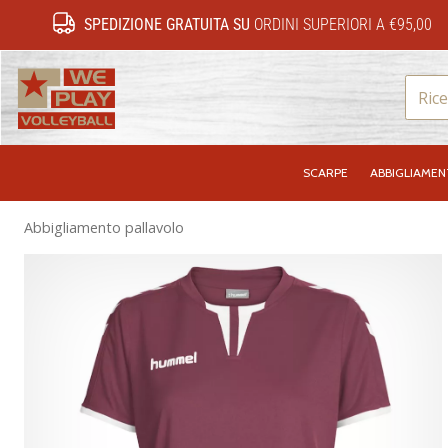
SPEDIZIONE GRATUITA SU
ORDINI SUPERIORI A €95,00
WePlayVolleyball.it
SCARPE
ABBIGLIAME
Abbigliamento pallavolo