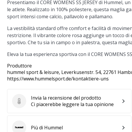
Presentiamo il
CORE WOMENS SS JERSEY
di Hummel, un p
le atlete. Realizzato in 100% poliestere, questa maglia g
sport intensi come calcio, pallavolo e pallamano.
La vestibilità standard offre comfort e facilità di movim
restrizione. Il vibrante colore rosa aggiunge un tocco di 
sportivo. Che tu sia in campo o in palestra, questa maglia 
Eleva la tua esperienza sportiva con il CORE WOMENS SS J
Produttore
hummel sport & leisure
, Leverkusenstr. 54, 22761 Hamb
https://www.hummelsport.de/kontaktiere-uns
Invia la recensione del prodotto
Invia la recensione del prodotto
Ci piacerebbe leggere la tua opinione
Più di Hummel
Hummel