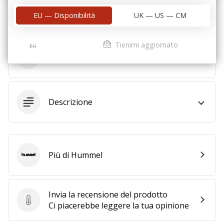
Tempo di lettura: 2 min.
EU — Disponibilità
UK — US — CM
Weplayvolleyball
affiliate
program
Tienimi aggiornato
EU
Parametri
Hai
il
tuo
sito
Descrizione
personale,
blog,
gestisci
una
pagina
Più di Hummel
Facebook
Hummel
o
un
forum
Invia la recensione del prodotto
online?
Invia la recensione del prodotto
Ci piacerebbe leggere la tua opinione
Fa’
che