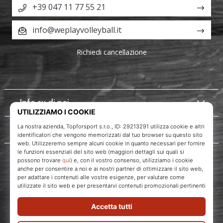
+39 047 11 77 55 21
info@weplayvolleyball.it
Richiedi cancellazione
Info su di noi
Servizio clienti
WePlayVolleyball.it