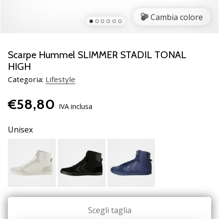
brand
ambassador
Cambia colore
Weplayvolleyball
Sei
un
Scarpe Hummel SLIMMER STADIL TONAL
fanatico
HIGH
della
Categoria:
Lifestyle
pallavolo
come
€58,80
noi?
IVA inclusa
Unisciti
a
Unisex
noi
come
marchio
Ambassador.
11. 8. 2022
Scegli taglia
EU
•