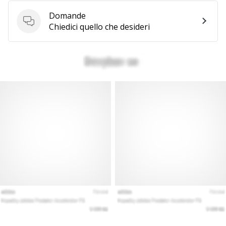
generino
Domande
profitto.
Domande
Chiedici quello che desideri
Unisciti
al…
Mostra
tutti gli
articoli