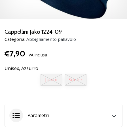
brand
ambassador
Weplayvolleyball
Sei
un
Cappellini Jako 1224-09
fanatico
Categoria:
Abbigliamento pallavolo
della
pallavolo
€7,90
come
IVA inclusa
noi?
Unisciti
Unisex,
Azzurro
a
noi
Junior
Senior
come
marchio
Ambassador.
Parametri
11. 8. 2022
•