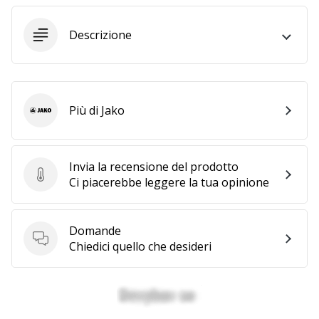
Tempo di lettura: 2 min.
Weplayvolleyball
Descrizione
affiliate
program
Hai
il
Più di Jako
tuo
Jako
sito
personale,
blog,
Invia la recensione del prodotto
gestisci
Invia la recensione del prodotto
Ci piacerebbe leggere la tua opinione
una
pagina
Facebook
Domande
o
Domande
Chiedici quello che desideri
un
forum
online?
Fa’
che