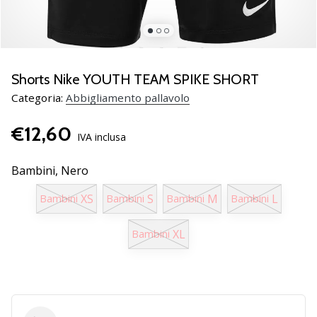
brand
ambassador
Weplayvolleyball
Sei
un
Shorts Nike YOUTH TEAM SPIKE SHORT
fanatico
Categoria:
Abbigliamento pallavolo
della
pallavolo
€12,60
come
IVA inclusa
noi?
Unisciti
Bambini,
Nero
a
noi
XS
S
M
L
Bambini
Bambini
Bambini
Bambini
come
marchio
XL
Bambini
Ambassador.
11. 8. 2022
•