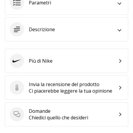
Tempo di lettura: 2 min.
Parametri
Weplayvolleyball
affiliate
program
Descrizione
Hai
il
tuo
sito
personale,
Più di Nike
Nike
blog,
gestisci
una
Invia la recensione del prodotto
pagina
Invia la recensione del prodotto
Ci piacerebbe leggere la tua opinione
Facebook
o
un
Domande
forum
Domande
Chiedici quello che desideri
online?
Fa’
che