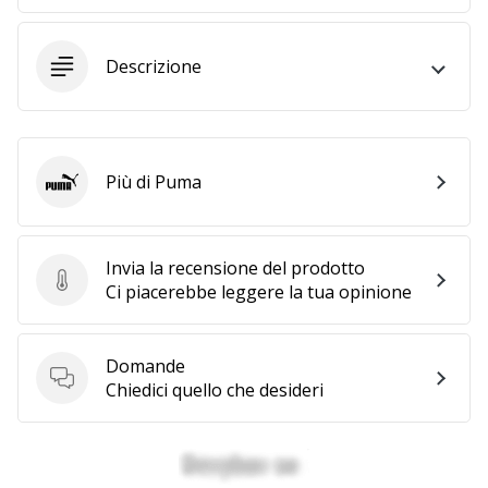
Tempo di lettura: 2 min.
Weplayvolleyball
affiliate
Descrizione
program
Hai
il
tuo
Più di Puma
Puma
sito
personale,
blog,
Invia la recensione del prodotto
gestisci
Invia la recensione del prodotto
Ci piacerebbe leggere la tua opinione
una
pagina
Facebook
Domande
o
Domande
Chiedici quello che desideri
un
forum
online?
Fa’
che