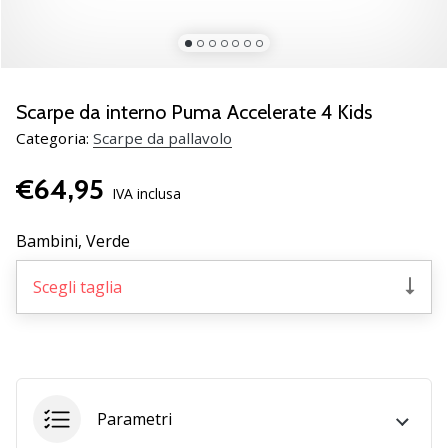
brand
ambassador
Weplayvolleyball
Sei
un
Scarpe da interno Puma Accelerate 4 Kids
fanatico
Categoria:
Scarpe da pallavolo
della
pallavolo
€64,95
come
IVA inclusa
noi?
Unisciti
Bambini,
Verde
a
noi
Scegli taglia
come
marchio
Ambassador.
11. 8. 2022
Parametri
•