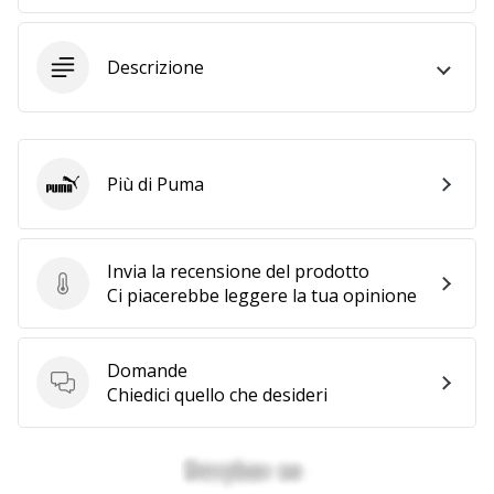
Tempo di lettura: 2 min.
Weplayvolleyball
affiliate
Descrizione
program
Hai
il
tuo
Più di Puma
Puma
sito
personale,
blog,
Invia la recensione del prodotto
gestisci
Invia la recensione del prodotto
Ci piacerebbe leggere la tua opinione
una
pagina
Facebook
Domande
o
Domande
Chiedici quello che desideri
un
forum
online?
Fa’
che