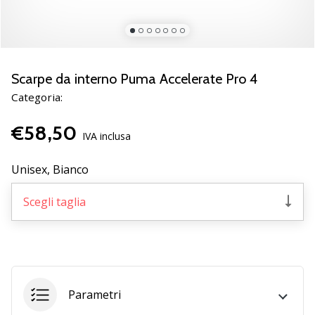
brand
ambassador
Weplayvolleyball
Sei
un
Scarpe da interno Puma Accelerate Pro 4
fanatico
Categoria:
della
pallavolo
€58,50
come
IVA inclusa
noi?
Unisciti
Unisex,
Bianco
a
noi
Scegli taglia
come
marchio
Ambassador.
11. 8. 2022
Parametri
•