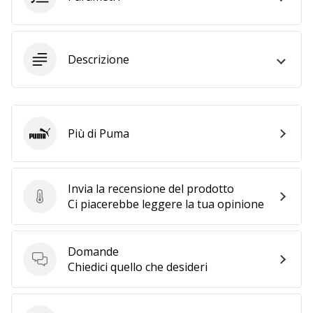
Tempo di lettura: 2 min.
Weplayvolleyball
affiliate
program
Descrizione
Hai
il
tuo
sito
Più di Puma
Puma
personale,
blog,
gestisci
Invia la recensione del prodotto
una
Invia la recensione del prodotto
Ci piacerebbe leggere la tua opinione
pagina
Facebook
o
un
Domande
Domande
forum
Chiedici quello che desideri
online?
Fa’
che