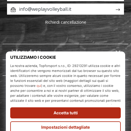
info@weplayvolleyball.it
Richiedi cancellazione
Info su di noi
Servizio clienti
WePlayVolleyball.it
Topforsport s. r. o., Dukelská třída 1666/106, Brno, 614 00
codice fiscale: CZ29213291