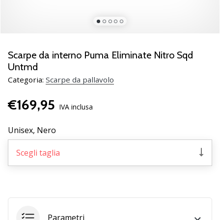
brand
ambassador
Weplayvolleyball
Sei
un
Scarpe da interno Puma Eliminate Nitro Sqd
fanatico
Untmd
della
Categoria:
Scarpe da pallavolo
pallavolo
come
€169,95
noi?
IVA inclusa
Unisciti
a
Unisex,
Nero
noi
come
Scegli taglia
marchio
Ambassador.
11. 8. 2022
•
Parametri