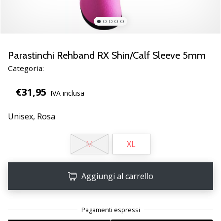
brand
ambassador
Weplayvolleyball
Sei
un
Parastinchi Rehband RX Shin/Calf Sleeve 5mm
fanatico
Categoria:
della
pallavolo
€31,95
IVA inclusa
come
noi?
Unisciti
Unisex,
Rosa
a
noi
M
XL
come
marchio
Ambassador.
Aggiungi al carrello
11. 8. 2022
•