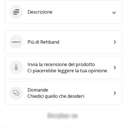
generino
Descrizione
profitto.
Unisciti
al…
Più di Rehband
Rehband
Mostra
tutti gli
articoli
Invia la recensione del prodotto
Invia la recensione del prodotto
Ci piacerebbe leggere la tua opinione
Domande
Domande
Chiedici quello che desideri