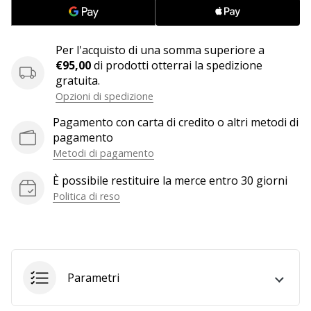
Tempo di lettura: 2 min.
Weplayvolleyball
affiliate
Per l'acquisto di una somma superiore a
program
€95,00
di prodotti otterrai la spedizione
gratuita.
Hai
il
Opzioni di spedizione
tuo
Pagamento con carta di credito o altri metodi di
sito
pagamento
personale,
Metodi di pagamento
blog,
gestisci
È possibile restituire la merce entro 30 giorni
una
Politica di reso
pagina
Facebook
o
un
forum
Parametri
online?
Fa’
che