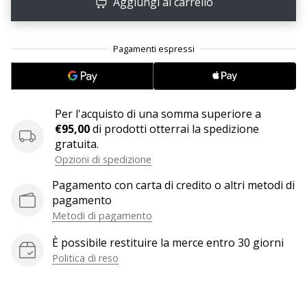
Aggiungi al carrello
Tempo di lettura: 2 min.
Weplayvolleyball
affiliate
program
Hai
il
tuo
Per l'acquisto di una somma superiore a
sito
€95,00
di prodotti otterrai la spedizione
personale,
gratuita.
blog,
Opzioni di spedizione
gestisci
Pagamento con carta di credito o altri metodi di
una
pagamento
pagina
Facebook
Metodi di pagamento
o
È possibile restituire la merce entro 30 giorni
un
Politica di reso
forum
online?
Fa’
che