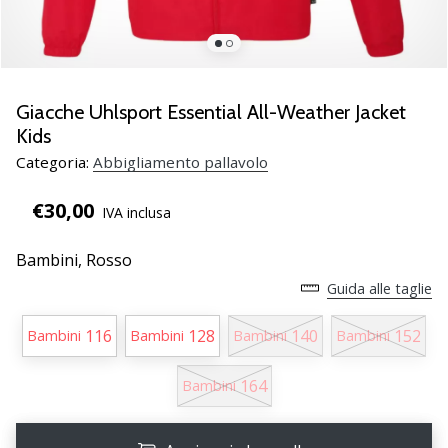
brand
ambassador
Weplayvolleyball
Sei
un
Giacche Uhlsport Essential All-Weather Jacket
fanatico
Kids
della
Categoria:
Abbigliamento pallavolo
pallavolo
come
€30,00
noi?
IVA inclusa
Unisciti
a
Bambini,
Rosso
noi
Guida alle taglie
come
marchio
116
128
140
152
Bambini
Bambini
Bambini
Bambini
Ambassador.
164
Bambini
11. 8. 2022
•