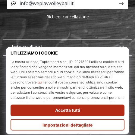
info@weplayvolleyball.it
Richiedi cancellazione
Info su di noi
Servizio clienti
WePlayVolleyball.it
Topforsport s. r. o., Dukelská třída 1666/106, Brno, 614 00
codice fiscale: CZ29213291
© 2010 – 2026
WePlayVolleyball.it