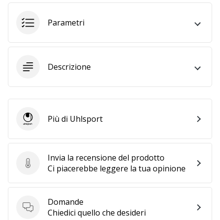
generino
profitto.
Parametri
Unisciti
al…
Descrizione
Mostra
tutti gli
articoli
Più di Uhlsport
Uhlsport
Invia la recensione del prodotto
Invia la recensione del prodotto
Ci piacerebbe leggere la tua opinione
Domande
Domande
Chiedici quello che desideri