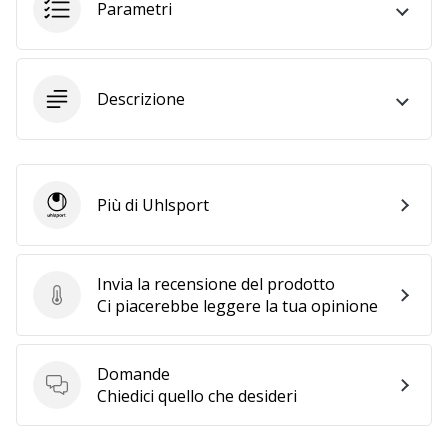
Tempo di lettura: 2 min.
Parametri
Weplayvolleyball
affiliate
program
Descrizione
Hai
il
tuo
sito
personale,
Più di Uhlsport
Uhlsport
blog,
gestisci
una
Invia la recensione del prodotto
pagina
Invia la recensione del prodotto
Ci piacerebbe leggere la tua opinione
Facebook
o
un
Domande
forum
Domande
Chiedici quello che desideri
online?
Fa’
che