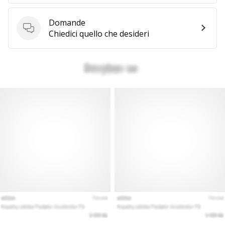
generino
profitto.
Domande
Unisciti
Domande
Chiedici quello che desideri
al…
Mostra
tutti gli
articoli