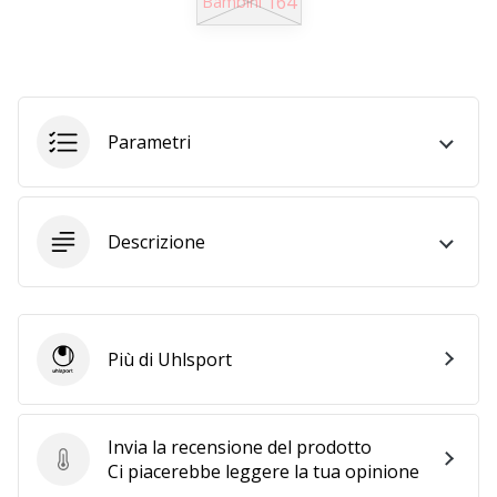
164
Bambini
Tempo di lettura: 2 min.
Weplayvolleyball
affiliate
program
Hai
Parametri
il
tuo
sito
personale,
Descrizione
blog,
gestisci
una
pagina
Facebook
Più di Uhlsport
Uhlsport
o
un
forum
Invia la recensione del prodotto
online?
Invia la recensione del prodotto
Ci piacerebbe leggere la tua opinione
Fa’
che