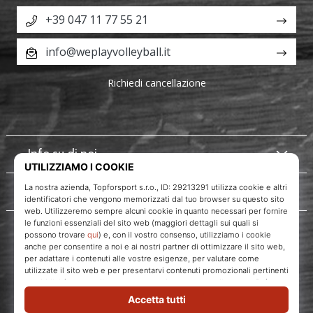
+39 047 11 77 55 21
info@weplayvolleyball.it
Richiedi cancellazione
Info su di noi
Servizio clienti
WePlayVolleyball.it