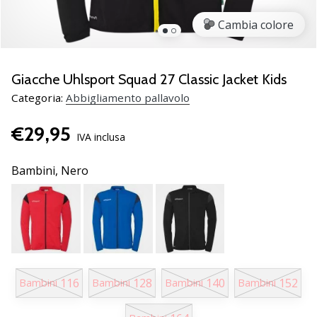
brand
ambassador
Cambia colore
Weplayvolleyball
Sei
un
Giacche Uhlsport Squad 27 Classic Jacket Kids
fanatico
Categoria:
Abbigliamento pallavolo
della
pallavolo
€29,95
come
IVA inclusa
noi?
Unisciti
Bambini,
Nero
a
noi
come
marchio
Ambassador.
116
128
140
152
Bambini
Bambini
Bambini
Bambini
11. 8. 2022
•