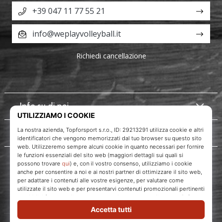
+39 047 11 77 55 21
info@weplayvolleyball.it
Richiedi cancellazione
Info su di noi
Servizio clienti
WePlayVolleyball.it