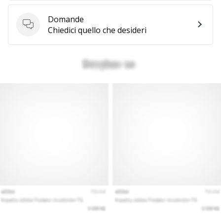
generino
Domande
profitto.
Domande
Chiedici quello che desideri
Unisciti
al…
Mostra
tutti gli
articoli