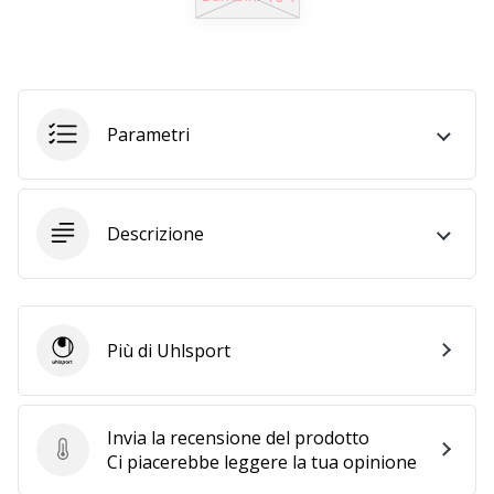
Tempo di lettura: 2 min.
Weplayvolleyball
affiliate
program
Hai
Parametri
il
tuo
sito
personale,
Descrizione
blog,
gestisci
una
pagina
Facebook
Più di Uhlsport
Uhlsport
o
un
forum
Invia la recensione del prodotto
online?
Invia la recensione del prodotto
Ci piacerebbe leggere la tua opinione
Fa’
che