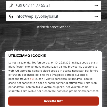
+39 047 11 77 55 21
info@weplayvolleyball.it
Richiedi cancellazione
Info su di noi
Servizio clienti
WePlayVolleyball.it