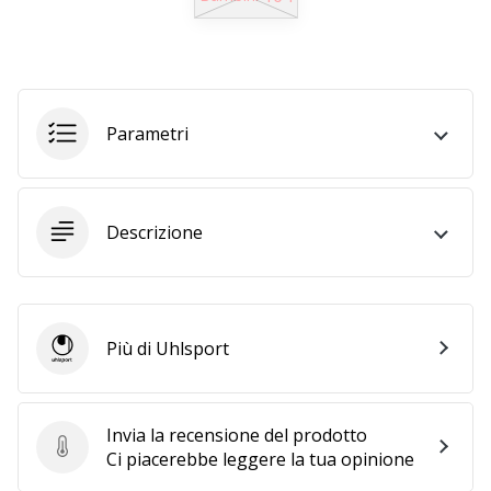
Tempo di lettura: 2 min.
Weplayvolleyball
affiliate
program
Hai
Parametri
il
tuo
sito
personale,
Descrizione
blog,
gestisci
una
pagina
Facebook
Più di Uhlsport
Uhlsport
o
un
forum
Invia la recensione del prodotto
online?
Invia la recensione del prodotto
Ci piacerebbe leggere la tua opinione
Fa’
che