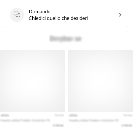
generino
Domande
profitto.
Domande
Chiedici quello che desideri
Unisciti
al…
Mostra
tutti gli
articoli