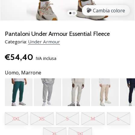
brand
ambassador
Cambia colore
Weplayvolleyball
Sei
un
Pantaloni Under Armour Essential Fleece
fanatico
Categoria:
Under Armour
della
pallavolo
€54,40
come
IVA inclusa
noi?
Unisciti
Uomo,
Marrone
a
noi
come
marchio
Ambassador.
XXL
XS
S
M
L
11. 8. 2022
•
XL
3XL