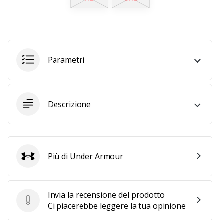
Tempo di lettura: 2 min.
Weplayvolleyball
affiliate
program
Hai
Parametri
il
tuo
sito
personale,
Descrizione
blog,
gestisci
una
pagina
Facebook
Più di Under Armour
Under Armour
o
un
forum
Invia la recensione del prodotto
online?
Invia la recensione del prodotto
Ci piacerebbe leggere la tua opinione
Fa’
che