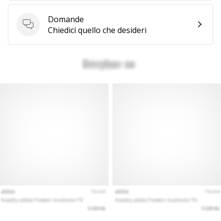
generino
Domande
profitto.
Domande
Chiedici quello che desideri
Unisciti
al…
Mostra
tutti gli
articoli