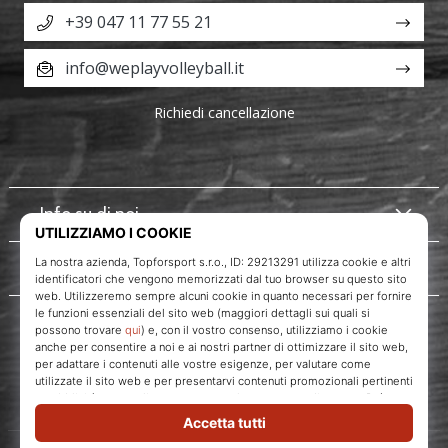
+39 047 11 77 55 21
info@weplayvolleyball.it
Richiedi cancellazione
Info su di noi
Servizio clienti
WePlayVolleyball.it