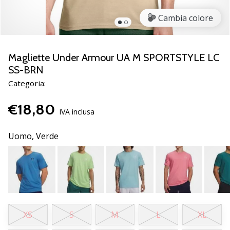
brand
ambassador
Cambia colore
Weplayvolleyball
Sei
un
Magliette Under Armour UA M SPORTSTYLE LC
fanatico
SS-BRN
della
Categoria:
pallavolo
come
€18,80
noi?
IVA inclusa
Unisciti
a
Uomo,
Verde
noi
come
marchio
Ambassador.
11. 8. 2022
XS
S
M
L
XL
•