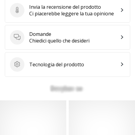
generino
Invia la recensione del prodotto
profitto.
Invia la recensione del prodotto
Ci piacerebbe leggere la tua opinione
Unisciti
al…
Domande
Domande
Chiedici quello che desideri
Mostra
tutti gli
Tecnologia del prodotto
articoli
Tecnologia del prodotto