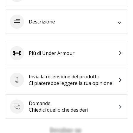
Tempo di lettura: 2 min.
Weplayvolleyball
affiliate
Descrizione
program
Hai
il
tuo
Più di Under Armour
sito
Under Armour
personale,
blog,
gestisci
Invia la recensione del prodotto
una
Invia la recensione del prodotto
Ci piacerebbe leggere la tua opinione
pagina
Facebook
o
Domande
un
Domande
Chiedici quello che desideri
forum
online?
Fa’
che