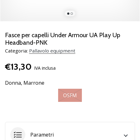
brand
ambassador
Weplayvolleyball
Sei
un
Fasce per capelli Under Armour UA Play Up
fanatico
Headband-PNK
della
Categoria:
Pallavolo equipment
pallavolo
come
€13,30
noi?
IVA inclusa
Unisciti
a
Donna,
Marrone
noi
come
OSFM
marchio
Ambassador.
11. 8. 2022
Parametri
•