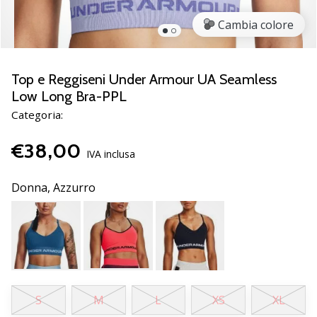
brand
ambassador
Cambia colore
Weplayvolleyball
Sei
un
Top e Reggiseni Under Armour UA Seamless
fanatico
Low Long Bra-PPL
della
Categoria:
pallavolo
come
€38,00
noi?
IVA inclusa
Unisciti
a
Donna,
Azzurro
noi
come
marchio
Ambassador.
11. 8. 2022
S
M
L
XS
XL
•