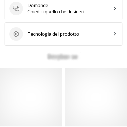
Domande
generino
Domande
Chiedici quello che desideri
profitto.
Unisciti
al…
Tecnologia del prodotto
Tecnologia del prodotto
Mostra
tutti gli
articoli