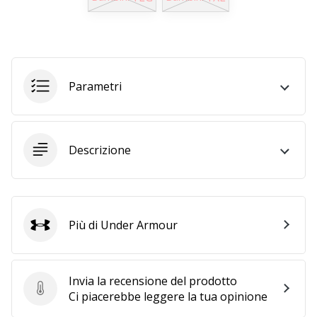
Tempo di lettura: 2 min.
Weplayvolleyball
affiliate
program
Hai
Parametri
il
tuo
sito
personale,
Descrizione
blog,
gestisci
una
pagina
Facebook
Più di Under Armour
Under Armour
o
un
forum
Invia la recensione del prodotto
online?
Invia la recensione del prodotto
Ci piacerebbe leggere la tua opinione
Fa’
che