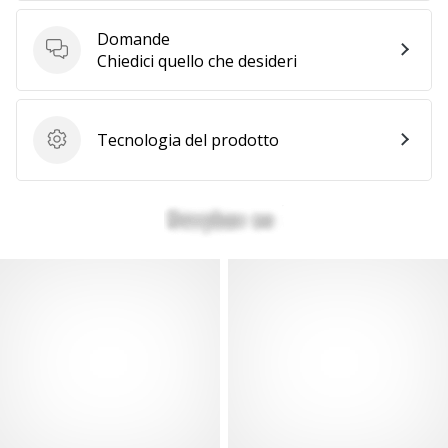
generino
Domande
profitto.
Domande
Chiedici quello che desideri
Unisciti
al…
Tecnologia del prodotto
Tecnologia del prodotto
Mostra
tutti gli
articoli