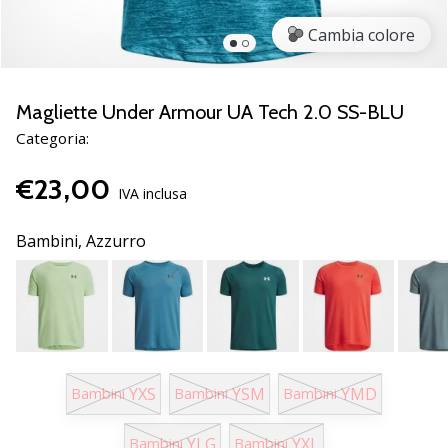
brand
ambassador
Cambia colore
Weplayvolleyball
Sei
un
Magliette Under Armour UA Tech 2.0 SS-BLU
fanatico
Categoria:
della
pallavolo
€23,00
come
IVA inclusa
noi?
Unisciti
Bambini,
Azzurro
a
noi
come
marchio
Ambassador.
YXS
YSM
YMD
Bambini
Bambini
Bambini
11. 8. 2022
•
YLG
YXL
Bambini
Bambini